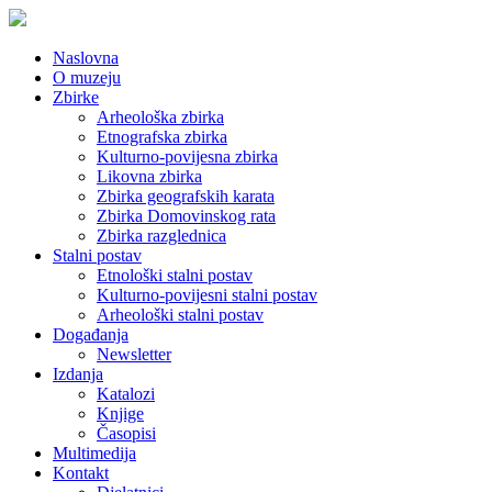
Naslovna
O muzeju
Zbirke
Arheološka zbirka
Etnografska zbirka
Kulturno-povijesna zbirka
Likovna zbirka
Zbirka geografskih karata
Zbirka Domovinskog rata
Zbirka razglednica
Stalni postav
Etnološki stalni postav
Kulturno-povijesni stalni postav
Arheološki stalni postav
Događanja
Newsletter
Izdanja
Katalozi
Knjige
Časopisi
Multimedija
Kontakt