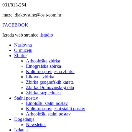
031/813-254
muzej.djakovstine@os.t-com.hr
FACEBOOK
Izrada web stranice
ilstudio
Naslovna
O muzeju
Zbirke
Arheološka zbirka
Etnografska zbirka
Kulturno-povijesna zbirka
Likovna zbirka
Zbirka geografskih karata
Zbirka Domovinskog rata
Zbirka razglednica
Stalni postav
Etnološki stalni postav
Kulturno-povijesni stalni postav
Arheološki stalni postav
Događanja
Newsletter
Izdanja