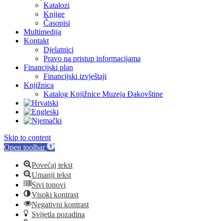
Katalozi
Knjige
Časopisi
Multimedija
Kontakt
Djelatnici
Pravo na pristup informacijama
Financijski plan
Financijski izvještaji
Knjižnica
Katalog Knjižnice Muzeja Đakovštine
Skip to content
Open toolbar
Povećaj tekst
Umanji tekst
Sivi tonovi
Visoki kontrast
Negativni kontrast
Svijetla pozadina