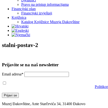
Djelatnici
Pravo na pristup informacijama
Financijski plan
Financijski izvještaji
Knjižnica
Katalog Knjižnice Muzeja Đakovštine
stalni-postav-2
Prijavite se na naš newsletter
Email adresa*
Prihvaćam da će se email adresa koristiti u skladu s našom
Politiko
Muzej Đakovštine, Ante Starčevića 34, 31400 Đakovo