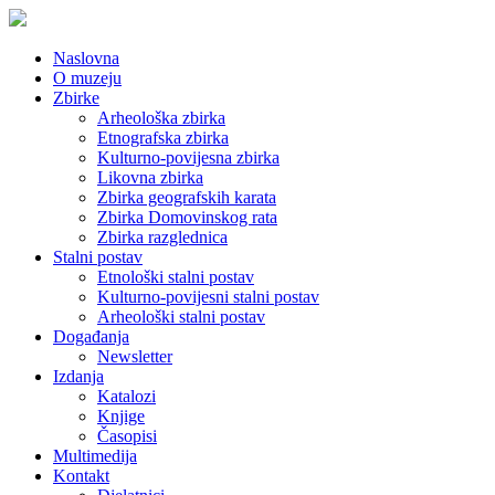
Naslovna
O muzeju
Zbirke
Arheološka zbirka
Etnografska zbirka
Kulturno-povijesna zbirka
Likovna zbirka
Zbirka geografskih karata
Zbirka Domovinskog rata
Zbirka razglednica
Stalni postav
Etnološki stalni postav
Kulturno-povijesni stalni postav
Arheološki stalni postav
Događanja
Newsletter
Izdanja
Katalozi
Knjige
Časopisi
Multimedija
Kontakt