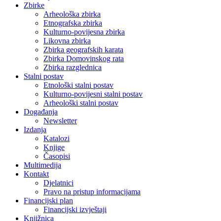
Zbirke
Arheološka zbirka
Etnografska zbirka
Kulturno-povijesna zbirka
Likovna zbirka
Zbirka geografskih karata
Zbirka Domovinskog rata
Zbirka razglednica
Stalni postav
Etnološki stalni postav
Kulturno-povijesni stalni postav
Arheološki stalni postav
Događanja
Newsletter
Izdanja
Katalozi
Knjige
Časopisi
Multimedija
Kontakt
Djelatnici
Pravo na pristup informacijama
Financijski plan
Financijski izvještaji
Knjižnica