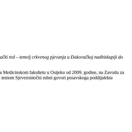
ački red – temelj crkvenog pjevanja u Đakovačkoj nadbiskupiji do
e na Medicinskom fakultetu u Osijeku od 2009. godine, na Zavodu za
 s temom Sjeveroistočni rubni govori posavskoga poddijalekta