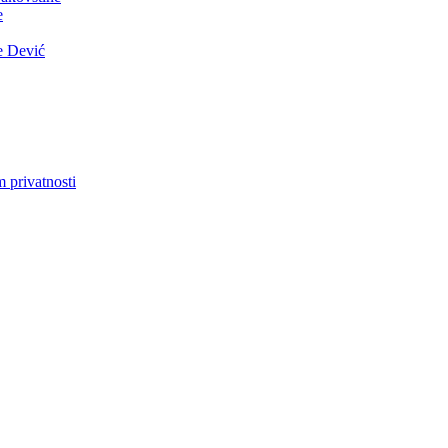
e
e Dević
m privatnosti