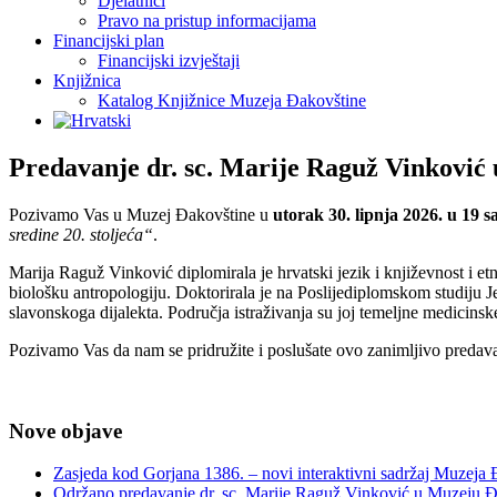
Djelatnici
Pravo na pristup informacijama
Financijski plan
Financijski izvještaji
Knjižnica
Katalog Knjižnice Muzeja Đakovštine
Predavanje dr. sc. Marije Raguž Vinković
Pozivamo Vas u Muzej Đakovštine u
utorak 30. lipnja 2026. u 19 sa
sredine 20. stoljeća“
.
Marija Raguž Vinković diplomirala je hrvatski jezik i književnost i 
biološku antropologiju. Doktorirala je na Poslijediplomskom studiju 
slavonskoga dijalekta. Područja istraživanja su joj temeljne medicinske
Pozivamo Vas da nam se pridružite i poslušate ovo zanimljivo predavanj
Nove objave
Zasjeda kod Gorjana 1386. – novi interaktivni sadržaj Muzeja
Održano predavanje dr. sc. Marije Raguž Vinković u Muzeju Đ