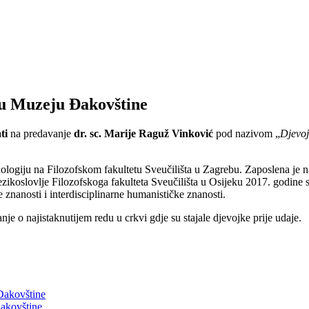
 u Muzeju Đakovštine
ti
na predavanje
dr. sc. Marije Raguž Vinković
pod nazivom „
Djevoj
etnologiju na Filozofskom fakultetu Sveučilišta u Zagrebu. Zaposlena j
Jezikoslovlje Filozofskoga fakulteta Sveučilišta u Osijeku 2017. godine
 znanosti i interdisciplinarne humanističke znanosti.
e o najistaknutijem redu u crkvi gdje su stajale djevojke prije udaje.
 Đakovštine
akovštine