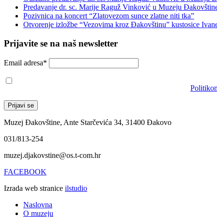
Predavanje dr. sc. Marije Raguž Vinković u Muzeju Đakovštin
Pozivnica na koncert “Zlatovezom sunce zlatne niti tka”
Otvorenje izložbe “Vezovima kroz Đakovštinu” kustosice Ivan
Prijavite se na naš newsletter
Email adresa*
Prihvaćam da će se email adresa koristiti u skladu s našom
Politiko
Muzej Đakovštine, Ante Starčevića 34, 31400 Đakovo
031/813-254
muzej.djakovstine@os.t-com.hr
FACEBOOK
Izrada web stranice
ilstudio
Naslovna
O muzeju