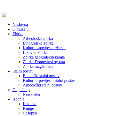
Naslovna
O muzeju
Zbirke
Arheološka zbirka
Etnografska zbirka
Kulturno-povijesna zbirka
Likovna zbirka
Zbirka geografskih karata
Zbirka Domovinskog rata
Zbirka razglednica
Stalni postav
Etnološki stalni postav
Kulturno-povijesni stalni postav
Arheološki stalni postav
Događanja
Newsletter
Izdanja
Katalozi
Knjige
Časopisi