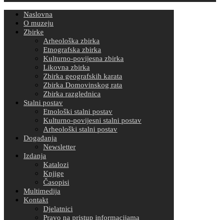
Naslovna
O muzeju
Zbirke
Arheološka zbirka
Etnografska zbirka
Kulturno-povijesna zbirka
Likovna zbirka
Zbirka geografskih karata
Zbirka Domovinskog rata
Zbirka razglednica
Stalni postav
Etnološki stalni postav
Kulturno-povijesni stalni postav
Arheološki stalni postav
Događanja
Newsletter
Izdanja
Katalozi
Knjige
Časopisi
Multimedija
Kontakt
Djelatnici
Pravo na pristup informacijama