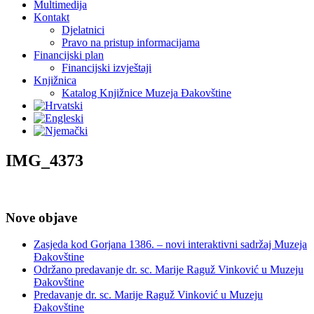
Multimedija
Kontakt
Djelatnici
Pravo na pristup informacijama
Financijski plan
Financijski izvještaji
Knjižnica
Katalog Knjižnice Muzeja Đakovštine
IMG_4373
Nove objave
Zasjeda kod Gorjana 1386. – novi interaktivni sadržaj Muzeja
Đakovštine
Održano predavanje dr. sc. Marije Raguž Vinković u Muzeju
Đakovštine
Predavanje dr. sc. Marije Raguž Vinković u Muzeju
Đakovštine