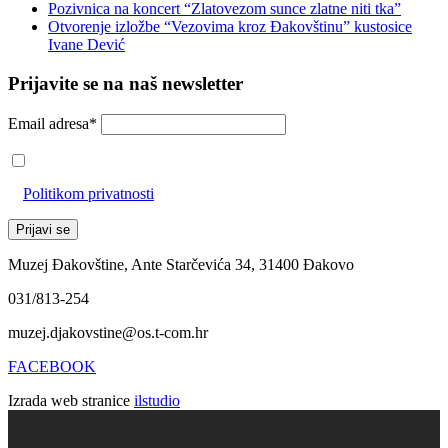
Pozivnica na koncert “Zlatovezom sunce zlatne niti tka”
Otvorenje izložbe “Vezovima kroz Đakovštinu” kustosice
Ivane Dević
Prijavite se na naš newsletter
Email adresa*
Prihvaćam da će se email adresa koristiti u skladu s našom
Politikom privatnosti
Muzej Đakovštine, Ante Starčevića 34, 31400 Đakovo
031/813-254
muzej.djakovstine@os.t-com.hr
FACEBOOK
Izrada web stranice
ilstudio