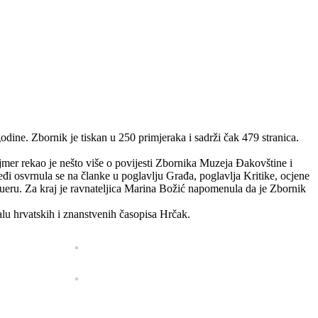
dine. Zbornik je tiskan u 250 primjeraka i sadrži čak 479 stranica.
jmer rekao je nešto više o povijesti Zbornika Muzeja Đakovštine i
eđi osvrnula se na članke u poglavlju Građa, poglavlja Kritike, ocjene
aueru. Za kraj je ravnateljica Marina Božić napomenula da je Zbornik
lu hrvatskih i znanstvenih časopisa Hrčak.