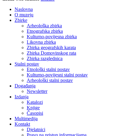
Naslovna
O muzeju
Zbirke
Arheološka zbirka
Etnografska zbirka
Kulturno-povijesna zbirka
Likovna zbirka
Zbirka geografskih karata
Zbirka Domovinskog rata
Zbirka razglednica
Stalni postav
Etnološki stalni postav
Kulturno-povijesni stalni postav
Arheološki stalni postav
Događanja
Newsletter
Izdanja
Katalozi
Knjige
Časopisi
Multimedija
Kontakt
Djelatnici
Pravo na pristup informacijama