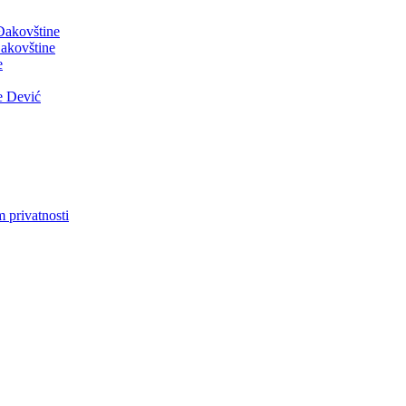
 Đakovštine
akovštine
e
e Dević
m privatnosti