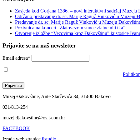
Zasjeda kod Gorjana 1386. – novi interaktivni sadržaj Muzeja
Održano predavanje dr. sc. Marije Raguž Vinković u Muzeju Đ
Predavanje dr. sc. Marije Raguž Vinković u Muzeju Đakovštin
Pozivnica na koncert “Zlatovezom sunce zlatne niti tka”
Otvorenje izložbe “Vezovima kroz Đakovštinu” kustosice Ivan
Prijavite se na naš newsletter
Email adresa*
Prihvaćam da će se email adresa koristiti u skladu s našom
Politiko
Muzej Đakovštine, Ante Starčevića 34, 31400 Đakovo
031/813-254
muzej.djakovstine@os.t-com.hr
FACEBOOK
Izrada web stranice
ilstudio