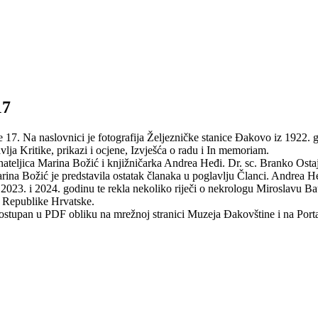
17
17. Na naslovnici je fotografija Željezničke stanice Đakovo iz 1922. go
ja Kritike, prikazi i ocjene, Izvješća o radu i In memoriam.
vnateljica Marina Božić i knjižničarka Andrea Heđi. Dr. sc. Branko Osta
arina Božić je predstavila ostatak članaka u poglavlju Članci. Andrea H
a 2023. i 2024. godinu te rekla nekoliko riječi o nekrologu Miroslavu B
a Republike Hrvatske.
ostupan u PDF obliku na mrežnoj stranici Muzeja Đakovštine i na Porta