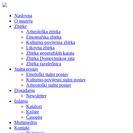
Naslovna
O muzeju
Zbirke
Arheološka zbirka
Etnografska zbirka
Kulturno-povijesna zbirka
Likovna zbirka
Zbirka geografskih karata
Zbirka Domovinskog rata
Zbirka razglednica
Stalni postav
Etnološki stalni postav
Kulturno-povijesni stalni postav
Arheološki stalni postav
Događanja
Newsletter
Izdanja
Katalozi
Knjige
Časopisi
Multimedija
Kontakt