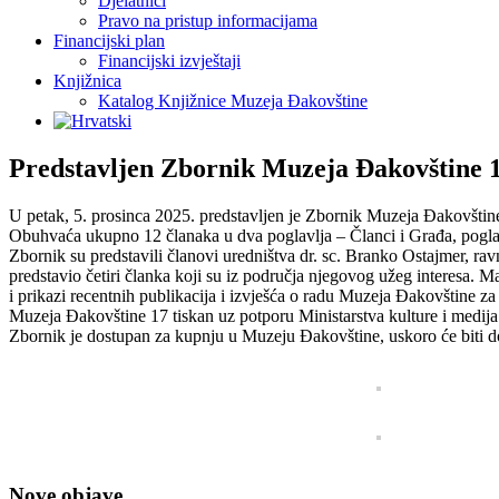
Djelatnici
Pravo na pristup informacijama
Financijski plan
Financijski izvještaji
Knjižnica
Katalog Knjižnice Muzeja Đakovštine
Predstavljen Zbornik Muzeja Đakovštine 
U petak, 5. prosinca 2025. predstavljen je Zbornik Muzeja Đakovštine 
Obuhvaća ukupno 12 članaka u dva poglavlja – Članci i Građa, poglavl
Zbornik su predstavili članovi uredništva dr. sc. Branko Ostajmer, ra
predstavio četiri članka koji su iz područja njegovog užeg interesa. M
i prikazi recentnih publikacija i izvješća o radu Muzeja Đakovštine z
Muzeja Đakovštine 17 tiskan uz potporu Ministarstva kulture i medij
Zbornik je dostupan za kupnju u Muzeju Đakovštine, uskoro će biti d
Nove objave