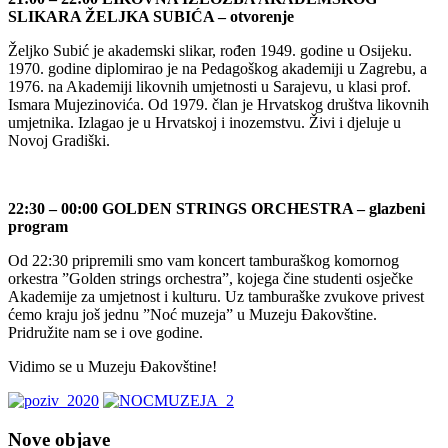
SLIKARA ŽELJKA SUBIĆA – otvorenje
Željko Subić je akademski slikar, rođen 1949. godine u Osijeku.
1970. godine diplomirao je na Pedagoškog akademiji u Zagrebu, a
1976. na Akademiji likovnih umjetnosti u Sarajevu, u klasi prof.
Ismara Mujezinovića. Od 1979. član je Hrvatskog društva likovnih
umjetnika. Izlagao je u Hrvatskoj i inozemstvu. Živi i djeluje u
Novoj Gradiški.
22:30 – 00:00 GOLDEN STRINGS ORCHESTRA – glazbeni
program
Od 22:30 pripremili smo vam koncert tamburaškog komornog
orkestra ”Golden strings orchestra”, kojega čine studenti osječke
Akademije za umjetnost i kulturu. Uz tamburaške zvukove privest
ćemo kraju još jednu ”Noć muzeja” u Muzeju Đakovštine.
Pridružite nam se i ove godine.
Vidimo se u Muzeju Đakovštine!
Nove objave