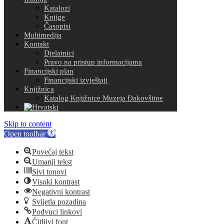
Katalozi
Knjige
Časopisi
Multimedija
Kontakt
Djelatnici
Pravo na pristup informacijama
Financijski plan
Financijski izvještaji
Knjižnica
Katalog Knjižnice Muzeja Đakovštine
Skip to content
Open toolbar
Povećaj tekst
Umanji tekst
Sivi tonovi
Visoki kontrast
Negativni kontrast
Svijetla pozadina
Podvuci linkovi
Čitljivi font