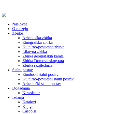
Naslovna
O muzeju
Zbirke
Arheološka zbirka
Etnografska zbirka
Kulturno-povijesna zbirka
Likovna zbirka
Zbirka geografskih karata
Zbirka Domovinskog rata
Zbirka razglednica
Stalni postav
Etnološki stalni postav
Kulturno-povijesni stalni postav
Arheološki stalni postav
Događanja
Newsletter
Izdanja
Katalozi
Knjige
Časopisi