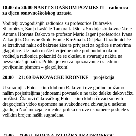
18:00 do 20:00 NAKIT S DAŠKOM POVIJESTI – radionica
za djecu osnovnoškolskog uzrasta
Voditelji ovogodišnjih radionica su profesorice Dubravka
Sharmitzer, Sanja Lasić te Tamara Jakšić iz Srednje strukovne škole
Antuna Horvata Đakovo te profesor Mario Jager i profesorica Ivana
Zakanji iz Osnovne škole Franje Krežma iz Osijeka. U radionici će
se izrađivati nakit od bakrene žice te privjesci za ogrlice s motivima
glagoljice. Uz malo mašte i vrijedne ruke pod budnim okom
voditelja radionica polaznici će se okušati u stvaranju nakita na
nesvakidašnji način. Prilika je ovo za upoznavanje i s jednim
povijesnim pismom – glagoljicom!
20:00 – 21: 00 ĐAKOVAČKE KRONIKE – projekcija
U suradnji s Foto – kino klubom Đakovo i ove godine pružamo
našim posjetiteljima jednosatni povratak u ne tako daleku đakovačku
prošlost. Članovi đakovačkog Foto – kino kluba čuvari su ovih
dragocjenih video uspomena na svakodnevna zbivanja u našemu
gradu, a Noć muzeja je idealna prilika da ove uspomene podijele s
velikim brojem naših sugrađana.
21:00 – 22:00 LIKOVNA IZLOŽBA AKADEMSKOG