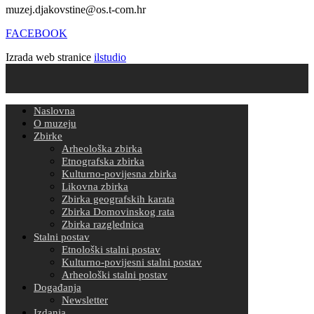
muzej.djakovstine@os.t-com.hr
FACEBOOK
Izrada web stranice
ilstudio
Naslovna
O muzeju
Zbirke
Arheološka zbirka
Etnografska zbirka
Kulturno-povijesna zbirka
Likovna zbirka
Zbirka geografskih karata
Zbirka Domovinskog rata
Zbirka razglednica
Stalni postav
Etnološki stalni postav
Kulturno-povijesni stalni postav
Arheološki stalni postav
Događanja
Newsletter
Izdanja