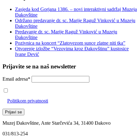
Zasjeda kod Gorjana 1386. – novi interaktivni sadržaj Muzeja
Đakovštine
Održano predavanje dr. sc. Marije Raguž Vinković u Muzeju
Đakovštine
Predavanje dr. sc. Marije Raguž Vinković u Muzeju
Đakovštine
Pozivnica na koncert “Zlatovezom sunce zlatne niti tka”
Otvorenje izložbe “Vezovima kroz Đakovštinu” kustosice
Ivane Dević
Prijavite se na naš newsletter
Email adresa*
Prihvaćam da će se email adresa koristiti u skladu s našom
Politikom privatnosti
Muzej Đakovštine, Ante Starčevića 34, 31400 Đakovo
031/813-254