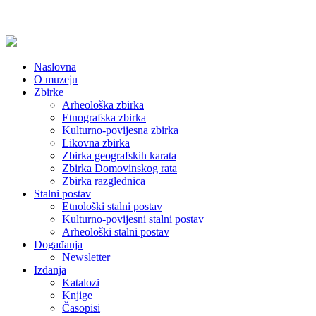
Naslovna
O muzeju
Zbirke
Arheološka zbirka
Etnografska zbirka
Kulturno-povijesna zbirka
Likovna zbirka
Zbirka geografskih karata
Zbirka Domovinskog rata
Zbirka razglednica
Stalni postav
Etnološki stalni postav
Kulturno-povijesni stalni postav
Arheološki stalni postav
Događanja
Newsletter
Izdanja
Katalozi
Knjige
Časopisi