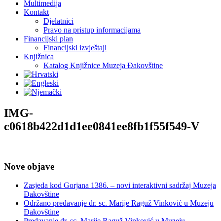
Multimedija
Kontakt
Djelatnici
Pravo na pristup informacijama
Financijski plan
Financijski izvještaji
Knjižnica
Katalog Knjižnice Muzeja Đakovštine
IMG-
c0618b422d1d1ee0841ee8fb1f55f549-V
Nove objave
Zasjeda kod Gorjana 1386. – novi interaktivni sadržaj Muzeja
Đakovštine
Održano predavanje dr. sc. Marije Raguž Vinković u Muzeju
Đakovštine
Predavanje dr. sc. Marije Raguž Vinković u Muzeju