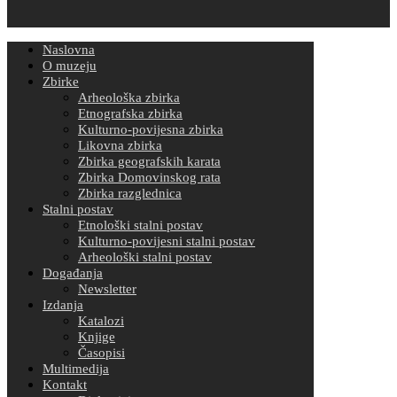
Naslovna
O muzeju
Zbirke
Arheološka zbirka
Etnografska zbirka
Kulturno-povijesna zbirka
Likovna zbirka
Zbirka geografskih karata
Zbirka Domovinskog rata
Zbirka razglednica
Stalni postav
Etnološki stalni postav
Kulturno-povijesni stalni postav
Arheološki stalni postav
Događanja
Newsletter
Izdanja
Katalozi
Knjige
Časopisi
Multimedija
Kontakt