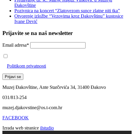
Đakovštine
Pozivnica na koncert “Zlatovezom sunce zlatne niti tka”
Otvorenje izložbe “Vezovima kroz Đakovštinu” kustosice
Ivane Dević
Prijavite se na naš newsletter
Email adresa*
Prihvaćam da će se email adresa koristiti u skladu s našom
Politikom privatnosti
Muzej Đakovštine, Ante Starčevića 34, 31400 Đakovo
031/813-254
muzej.djakovstine@os.t-com.hr
FACEBOOK
Izrada web stranice
ilstudio