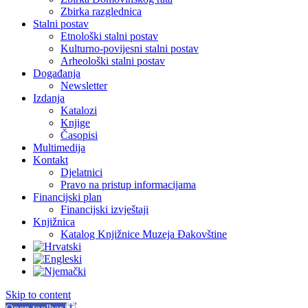
Zbirka razglednica
Stalni postav
Etnološki stalni postav
Kulturno-povijesni stalni postav
Arheološki stalni postav
Događanja
Newsletter
Izdanja
Katalozi
Knjige
Časopisi
Multimedija
Kontakt
Djelatnici
Pravo na pristup informacijama
Financijski plan
Financijski izvještaji
Knjižnica
Katalog Knjižnice Muzeja Đakovštine
Skip to content