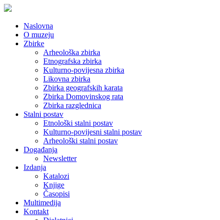
Naslovna
O muzeju
Zbirke
Arheološka zbirka
Etnografska zbirka
Kulturno-povijesna zbirka
Likovna zbirka
Zbirka geografskih karata
Zbirka Domovinskog rata
Zbirka razglednica
Stalni postav
Etnološki stalni postav
Kulturno-povijesni stalni postav
Arheološki stalni postav
Događanja
Newsletter
Izdanja
Katalozi
Knjige
Časopisi
Multimedija
Kontakt