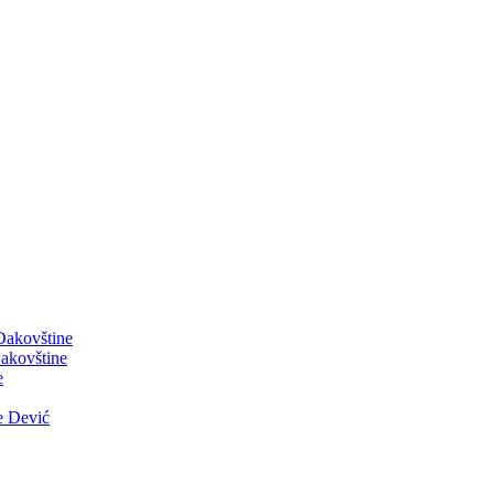
 Đakovštine
akovštine
e
e Dević