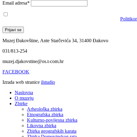
Email adresa*
Prihvaćam da će se email adresa koristiti u skladu s našom
Politiko
Muzej Đakovštine, Ante Starčevića 34, 31400 Đakovo
031/813-254
muzej.djakovstine@os.t-com.hr
FACEBOOK
Izrada web stranice
ilstudio
Naslovna
O muzeju
Zbirke
Arheološka zbirka
Etnografska zbirka
Kulturno-povijesna zbirka
Likovna zbirka
Zbirka geografskih karata
Zbirka Domovinskog rata