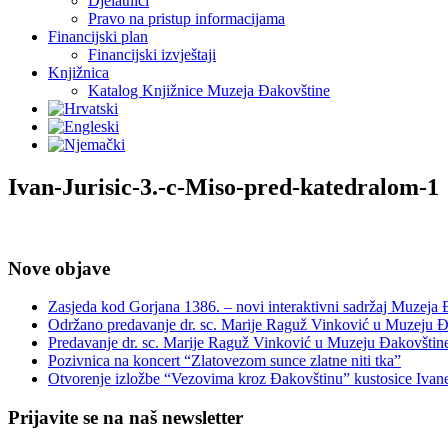
Djelatnici
Pravo na pristup informacijama
Financijski plan
Financijski izvještaji
Knjižnica
Katalog Knjižnice Muzeja Đakovštine
Ivan-Jurisic-3.-c-Miso-pred-katedralom-1
Nove objave
Zasjeda kod Gorjana 1386. – novi interaktivni sadržaj Muzeja
Održano predavanje dr. sc. Marije Raguž Vinković u Muzeju Đ
Predavanje dr. sc. Marije Raguž Vinković u Muzeju Đakovštin
Pozivnica na koncert “Zlatovezom sunce zlatne niti tka”
Otvorenje izložbe “Vezovima kroz Đakovštinu” kustosice Ivan
Prijavite se na naš newsletter