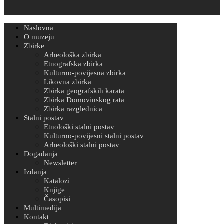
Naslovna
O muzeju
Zbirke
Arheološka zbirka
Etnografska zbirka
Kulturno-povijesna zbirka
Likovna zbirka
Zbirka geografskih karata
Zbirka Domovinskog rata
Zbirka razglednica
Stalni postav
Etnološki stalni postav
Kulturno-povijesni stalni postav
Arheološki stalni postav
Događanja
Newsletter
Izdanja
Katalozi
Knjige
Časopisi
Multimedija
Kontakt