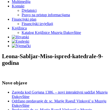
Multimedija
Kontakt
Djelatnici
Pravo na pristup informacijama
Financijski plan
Financijski izvještaji
Knjižnica
Katalog Knjižnice Muzeja Đakovštine
Leona-Sabljar-Miso-ispred-katedrale-9-
godina
Nove objave
Zasjeda kod Gorjana 1386. – novi interaktivni sadržaj Muzeja
Đakovštine
Održano predavanje dr. sc. Marije Raguž Vinković u Muzeju
Đakovštine
Predavanje dr. sc. Marije Raguž Vinković u Muzeju