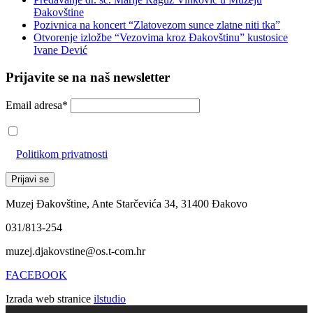
Đakovštine
Pozivnica na koncert “Zlatovezom sunce zlatne niti tka”
Otvorenje izložbe “Vezovima kroz Đakovštinu” kustosice
Ivane Dević
Prijavite se na naš newsletter
Email adresa*
Prihvaćam da će se email adresa koristiti u skladu s našom
Politikom privatnosti
Muzej Đakovštine, Ante Starčevića 34, 31400 Đakovo
031/813-254
muzej.djakovstine@os.t-com.hr
FACEBOOK
Izrada web stranice
ilstudio