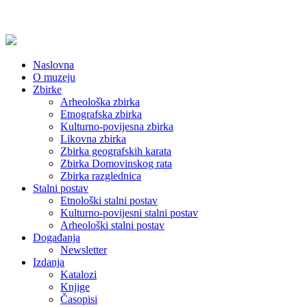
Naslovna
O muzeju
Zbirke
Arheološka zbirka
Etnografska zbirka
Kulturno-povijesna zbirka
Likovna zbirka
Zbirka geografskih karata
Zbirka Domovinskog rata
Zbirka razglednica
Stalni postav
Etnološki stalni postav
Kulturno-povijesni stalni postav
Arheološki stalni postav
Događanja
Newsletter
Izdanja
Katalozi
Knjige
Časopisi