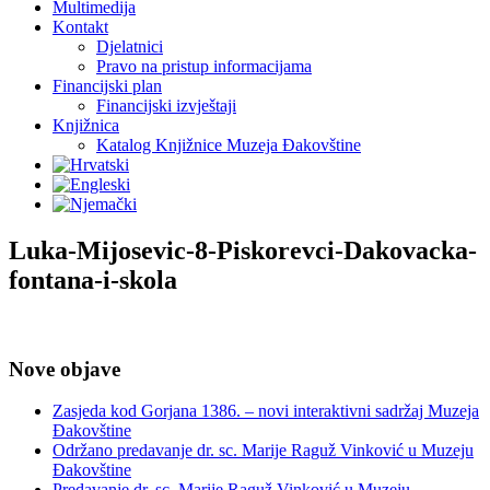
Multimedija
Kontakt
Djelatnici
Pravo na pristup informacijama
Financijski plan
Financijski izvještaji
Knjižnica
Katalog Knjižnice Muzeja Đakovštine
Luka-Mijosevic-8-Piskorevci-Dakovacka-
fontana-i-skola
Nove objave
Zasjeda kod Gorjana 1386. – novi interaktivni sadržaj Muzeja
Đakovštine
Održano predavanje dr. sc. Marije Raguž Vinković u Muzeju
Đakovštine
Predavanje dr. sc. Marije Raguž Vinković u Muzeju