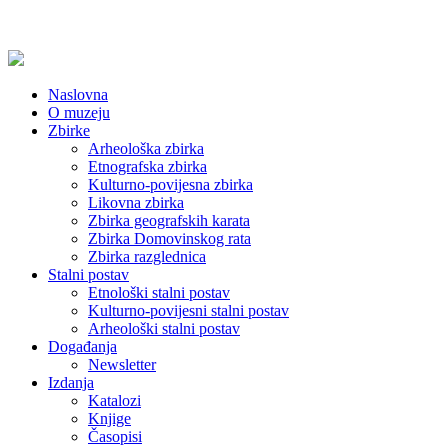
Naslovna
O muzeju
Zbirke
Arheološka zbirka
Etnografska zbirka
Kulturno-povijesna zbirka
Likovna zbirka
Zbirka geografskih karata
Zbirka Domovinskog rata
Zbirka razglednica
Stalni postav
Etnološki stalni postav
Kulturno-povijesni stalni postav
Arheološki stalni postav
Događanja
Newsletter
Izdanja
Katalozi
Knjige
Časopisi