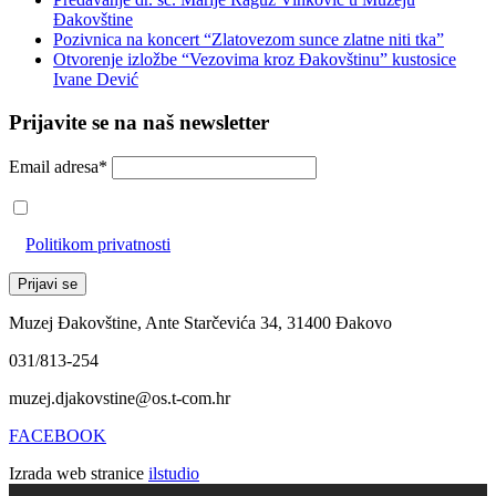
Đakovštine
Pozivnica na koncert “Zlatovezom sunce zlatne niti tka”
Otvorenje izložbe “Vezovima kroz Đakovštinu” kustosice
Ivane Dević
Prijavite se na naš newsletter
Email adresa*
Prihvaćam da će se email adresa koristiti u skladu s našom
Politikom privatnosti
Muzej Đakovštine, Ante Starčevića 34, 31400 Đakovo
031/813-254
muzej.djakovstine@os.t-com.hr
FACEBOOK
Izrada web stranice
ilstudio