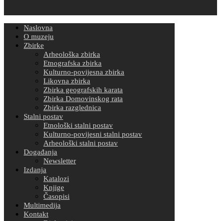
Naslovna
O muzeju
Zbirke
Arheološka zbirka
Etnografska zbirka
Kulturno-povijesna zbirka
Likovna zbirka
Zbirka geografskih karata
Zbirka Domovinskog rata
Zbirka razglednica
Stalni postav
Etnološki stalni postav
Kulturno-povijesni stalni postav
Arheološki stalni postav
Događanja
Newsletter
Izdanja
Katalozi
Knjige
Časopisi
Multimedija
Kontakt