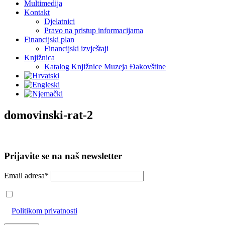
Multimedija
Kontakt
Djelatnici
Pravo na pristup informacijama
Financijski plan
Financijski izvještaji
Knjižnica
Katalog Knjižnice Muzeja Đakovštine
domovinski-rat-2
Prijavite se na naš newsletter
Email adresa*
Prihvaćam da će se email adresa koristiti u skladu s našom
Politikom privatnosti