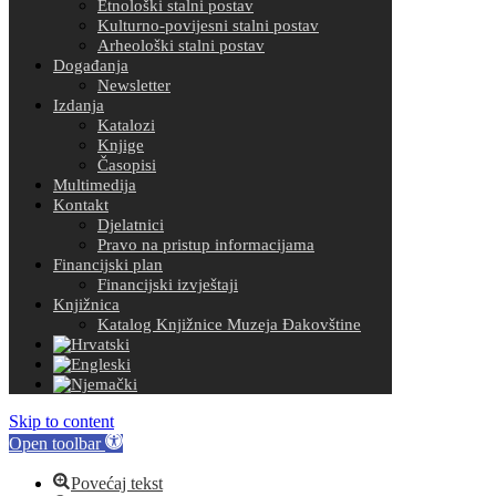
Etnološki stalni postav
Kulturno-povijesni stalni postav
Arheološki stalni postav
Događanja
Newsletter
Izdanja
Katalozi
Knjige
Časopisi
Multimedija
Kontakt
Djelatnici
Pravo na pristup informacijama
Financijski plan
Financijski izvještaji
Knjižnica
Katalog Knjižnice Muzeja Đakovštine
Skip to content
Open toolbar
Povećaj tekst