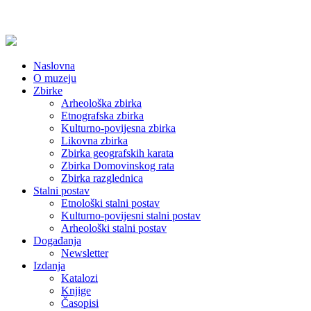
Naslovna
O muzeju
Zbirke
Arheološka zbirka
Etnografska zbirka
Kulturno-povijesna zbirka
Likovna zbirka
Zbirka geografskih karata
Zbirka Domovinskog rata
Zbirka razglednica
Stalni postav
Etnološki stalni postav
Kulturno-povijesni stalni postav
Arheološki stalni postav
Događanja
Newsletter
Izdanja
Katalozi
Knjige
Časopisi