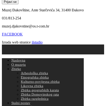
Muzej Đakovštine, Ante Starčevića 34, 31400 Đakovo
031/813-254
muzej.djakovstine@os.t-com.hr
FACEBOOK
Izrada web stranice
ilstudio
Naslovna
O muzeju
Zbirke
Arheološka zbirka
Etnografska zbirka
Kulturno-povijesna zbirka
Likovna zbirka
Zbirka geografskih karata
Zbirka Domovinskog rata
Zbirka razglednica
Stalni postav