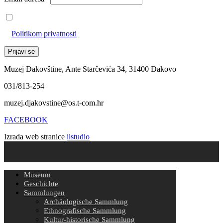
Prihvaćam da će se email adresa koristiti u skladu s našom
Politikom privatnosti
Muzej Đakovštine, Ante Starčevića 34, 31400 Đakovo
031/813-254
muzej.djakovstine@os.t-com.hr
FACEBOOK
Izrada web stranice
ilstudio
Museum
Geschichte
Sammlungen
Archäologische Sammlung
Ethnografische Sammlung
Kultur-historische Sammlung