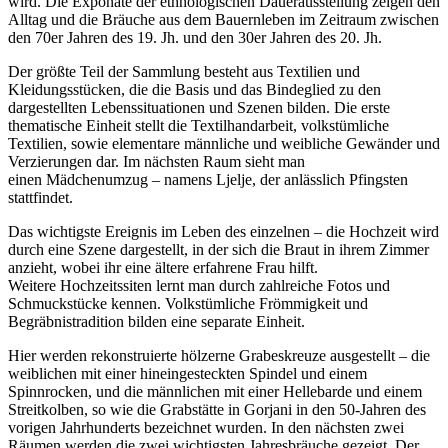
wird. Die Exponate der ethnologischen Dauerausstellung zeigen den
Alltag und die Bräuche aus dem Bauernleben im Zeitraum zwischen
den 70er Jahren des 19. Jh. und den 30er Jahren des 20. Jh.
Der größte Teil der Sammlung besteht aus Textilien und
Kleidungsstücken, die die Basis und das Bindeglied zu den
dargestellten Lebenssituationen und Szenen bilden. Die erste
thematische Einheit stellt die Textilhandarbeit, volkstümliche
Textilien, sowie elementare männliche und weibliche Gewänder und
Verzierungen dar. Im nächsten Raum sieht man
einen Mädchenumzug – namens Ljelje, der anlässlich Pfingsten
stattfindet.
Das wichtigste Ereignis im Leben des einzelnen – die Hochzeit wird
durch eine Szene dargestellt, in der sich die Braut in ihrem Zimmer
anzieht, wobei ihr eine ältere erfahrene Frau hilft.
Weitere Hochzeitssiten lernt man durch zahlreiche Fotos und
Schmuckstücke kennen. Volkstümliche Frömmigkeit und
Begräbnistradition bilden eine separate Einheit.
Hier werden rekonstruierte hölzerne Grabeskreuze ausgestellt – die
weiblichen mit einer hineingesteckten Spindel und einem
Spinnrocken, und die männlichen mit einer Hellebarde und einem
Streitkolben, so wie die Grabstätte in Gorjani in den 50-Jahren des
vorigen Jahrhunderts bezeichnet wurden. In den nächsten zwei
Räumen werden die zwei wichtigsten Jahresbräuche gezeigt. Der