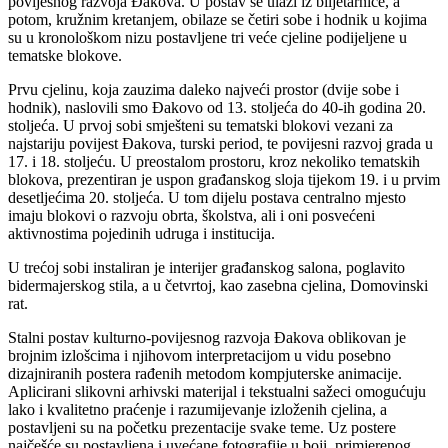
povijesnog razvoja Đakova. U postav se ulazi iz biljetarnice, a
potom, kružnim kretanjem, obilaze se četiri sobe i hodnik u kojima
su u kronološkom nizu postavljene tri veće cjeline podijeljene u
tematske blokove.
Prvu cjelinu, koja zauzima daleko najveći prostor (dvije sobe i
hodnik), naslovili smo Đakovo od 13. stoljeća do 40-ih godina 20.
stoljeća. U prvoj sobi smješteni su tematski blokovi vezani za
najstariju povijest Đakova, turski period, te povijesni razvoj grada u
17. i 18. stoljeću. U preostalom prostoru, kroz nekoliko tematskih
blokova, prezentiran je uspon građanskog sloja tijekom 19. i u prvim
desetljećima 20. stoljeća. U tom dijelu postava centralno mjesto
imaju blokovi o razvoju obrta, školstva, ali i oni posvećeni
aktivnostima pojedinih udruga i institucija.
U trećoj sobi instaliran je interijer građanskog salona, poglavito
bidermajerskog stila, a u četvrtoj, kao zasebna cjelina, Domovinski
rat.
Stalni postav kulturno-povijesnog razvoja Đakova oblikovan je
brojnim izlošcima i njihovom interpretacijom u vidu posebno
dizajniranih postera rađenih metodom kompjuterske animacije.
Aplicirani slikovni arhivski materijal i tekstualni sažeci omogućuju
lako i kvalitetno praćenje i razumijevanje izloženih cjelina, a
postavljeni su na početku prezentacije svake teme. Uz postere
najčešće su postavljena i uvećane fotografije u boji, primjerenog