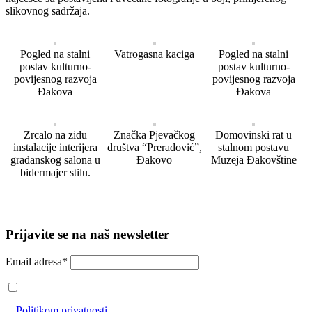
slikovnog sadržaja.
Pogled na stalni
Vatrogasna kaciga
Pogled na stalni
postav kulturno-
postav kulturno-
povijesnog razvoja
povijesnog razvoja
Đakova
Đakova
Zrcalo na zidu
Značka Pjevačkog
Domovinski rat u
instalacije interijera
društva “Preradović”,
stalnom postavu
građanskog salona u
Đakovo
Muzeja Đakovštine
bidermajer stilu.
Prijavite se na naš newsletter
Email adresa*
Prihvaćam da će se email adresa koristiti u skladu s našom
Politikom privatnosti