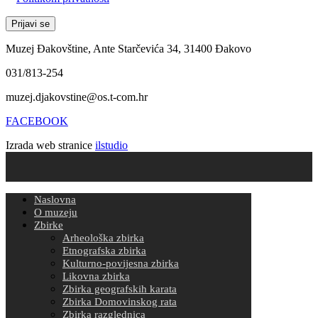
Muzej Đakovštine, Ante Starčevića 34, 31400 Đakovo
031/813-254
muzej.djakovstine@os.t-com.hr
FACEBOOK
Izrada web stranice
ilstudio
Naslovna
O muzeju
Zbirke
Arheološka zbirka
Etnografska zbirka
Kulturno-povijesna zbirka
Likovna zbirka
Zbirka geografskih karata
Zbirka Domovinskog rata
Zbirka razglednica