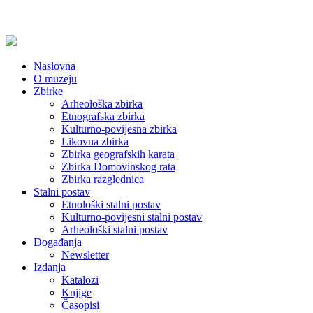
Naslovna
O muzeju
Zbirke
Arheološka zbirka
Etnografska zbirka
Kulturno-povijesna zbirka
Likovna zbirka
Zbirka geografskih karata
Zbirka Domovinskog rata
Zbirka razglednica
Stalni postav
Etnološki stalni postav
Kulturno-povijesni stalni postav
Arheološki stalni postav
Događanja
Newsletter
Izdanja
Katalozi
Knjige
Časopisi