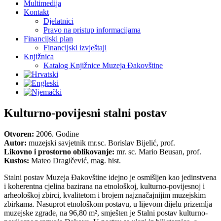
Multimedija
Kontakt
Djelatnici
Pravo na pristup informacijama
Financijski plan
Financijski izvještaji
Knjižnica
Katalog Knjižnice Muzeja Đakovštine
Kulturno-povijesni stalni postav
Otvoren:
2006. Godine
Autor:
muzejski savjetnik mr.sc. Borislav Bijelić, prof.
Likovno i prostorno oblikovanje:
mr. sc. Mario Beusan, prof.
Kustos:
Mateo Dragičević, mag. hist.
Stalni postav Muzeja Đakovštine idejno je osmišljen kao jedinstvena
i koherentna cjelina bazirana na etnološkoj, kulturno-povijesnoj i
arheološkoj zbirci, kvalitetom i brojem najznačajnijim muzejskim
zbirkama. Nasuprot etnološkom postavu, u lijevom dijelu prizemlja
muzejske zgrade, na 96,80 m², smješten je Stalni postav kulturno-