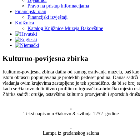
Djelatnici
Pravo na pristup informacijama
Financijski plan
Financijski izvještaji
Knjižnica
Katalog Knjižnice Muzeja Đakovštine
Kulturno-povijesna zbirka
Kulturno-povijesna zbirka datira od samog osnivanja muzeja, baš kao 
istom obrascu popunjavana je proteklih pedeset godina. Danas sadrži bro
vladanja ovim krajevima zastupljeno je tek sporadično, da bi se broj
kada se Đakovo definitivno profilira u trgovačko-obrtničko mjesto usk
Zbirka sadrži: oružje, ostavštinu kulturno-prosvjetnih i sportskih društ
Tekst napisan u Đakovu 8. svibnja 1252. godine
Lampa iz građanskog salona