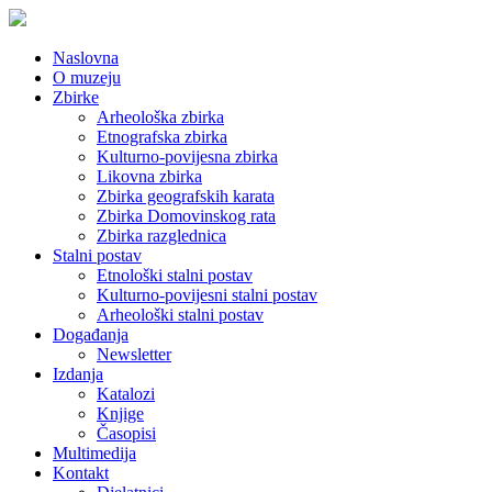
Naslovna
O muzeju
Zbirke
Arheološka zbirka
Etnografska zbirka
Kulturno-povijesna zbirka
Likovna zbirka
Zbirka geografskih karata
Zbirka Domovinskog rata
Zbirka razglednica
Stalni postav
Etnološki stalni postav
Kulturno-povijesni stalni postav
Arheološki stalni postav
Događanja
Newsletter
Izdanja
Katalozi
Knjige
Časopisi
Multimedija
Kontakt