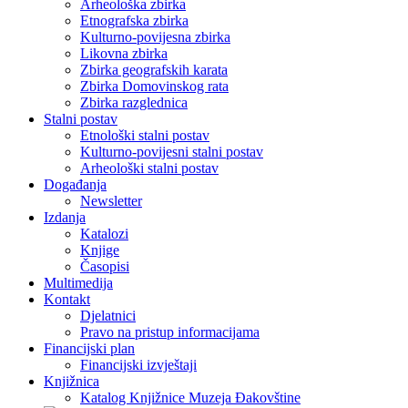
Arheološka zbirka
Etnografska zbirka
Kulturno-povijesna zbirka
Likovna zbirka
Zbirka geografskih karata
Zbirka Domovinskog rata
Zbirka razglednica
Stalni postav
Etnološki stalni postav
Kulturno-povijesni stalni postav
Arheološki stalni postav
Događanja
Newsletter
Izdanja
Katalozi
Knjige
Časopisi
Multimedija
Kontakt
Djelatnici
Pravo na pristup informacijama
Financijski plan
Financijski izvještaji
Knjižnica
Katalog Knjižnice Muzeja Đakovštine