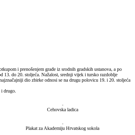
, otkupom i prenošenjem građe iz srodnih gradskih ustanova, a po
 13. do 20. stoljeća. Nažalost, srednji vijek i tursko razdoblje
značajniji dio zbirke odnosi se na drugu polovicu 19. i 20. stoljeća
 i drugo.
Cehovska ladica
Plakat za Akademiju Hrvatskog sokola