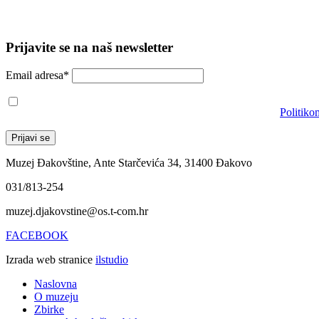
Prijavite se na naš newsletter
Email adresa*
Prihvaćam da će se email adresa koristiti u skladu s našom
Politiko
Muzej Đakovštine, Ante Starčevića 34, 31400 Đakovo
031/813-254
muzej.djakovstine@os.t-com.hr
FACEBOOK
Izrada web stranice
ilstudio
Naslovna
O muzeju
Zbirke