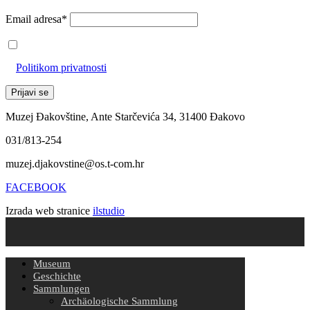
Email adresa*
Prihvaćam da će se email adresa koristiti u skladu s našom
Politikom privatnosti
Muzej Đakovštine, Ante Starčevića 34, 31400 Đakovo
031/813-254
muzej.djakovstine@os.t-com.hr
FACEBOOK
Izrada web stranice
ilstudio
Museum
Geschichte
Sammlungen
Archäologische Sammlung