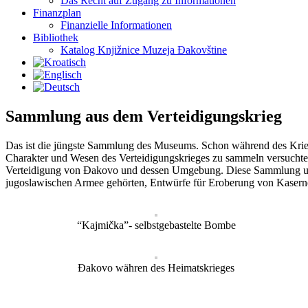
Das Recht auf Zugang zu Informationen
Finanzplan
Finanzielle Informationen
Bibliothek
Katalog Knjižnice Muzeja Đakovštine
Sammlung aus dem Verteidigungskrieg
Das ist die jüngste Sammlung des Museums. Schon während des Kriege
Charakter und Wesen des Verteidigungskrieges zu sammeln versuchte.
Verteidigung von Đakovo und dessen Umgebung. Diese Sammlung umfa
jugoslawischen Armee gehörten, Entwürfe für Eroberung von Kaserne
“Kajmička”- selbstgebastelte Bombe
Đakovo währen des Heimatskrieges