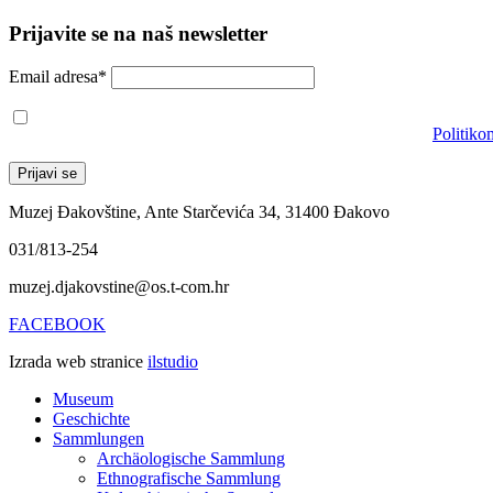
Prijavite se na naš newsletter
Email adresa*
Prihvaćam da će se email adresa koristiti u skladu s našom
Politiko
Muzej Đakovštine, Ante Starčevića 34, 31400 Đakovo
031/813-254
muzej.djakovstine@os.t-com.hr
FACEBOOK
Izrada web stranice
ilstudio
Museum
Geschichte
Sammlungen
Archäologische Sammlung
Ethnografische Sammlung