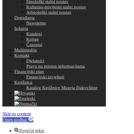
Etnološki stalni postav
Kulturno-povijesni stalni postav
Arheološki stalni postav
Događanja
Newsletter
Izdanja
Katalozi
Knjige
Časopisi
Multimedija
Kontakt
Djelatnici
Pravo na pristup informacijama
Financijski plan
Financijski izvještaji
Knjižnica
Katalog Knjižnice Muzeja Đakovštine
Skip to content
Open toolbar
Povećaj tekst