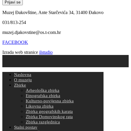
Muzej Đakovštine, Ante Starčevića 34, 31400 Đakovo
031/813-254
muzej.djakovstine@os.t-com.hr
FACEBOOK
Izrada web stranice
ilstudio
Naslovna
O muzeju
Zbirke
Arheološka zbirka
Etnografska zbirka
Kulturno-povijesna zbirka
Likovna zbirka
Zbirka geografskih karata
Zbirka Domovinskog rata
Zbirka razglednica
Stalni postav