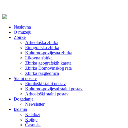
Naslovna
O muzeju
Zbirke
Arheološka zbirka
Etnografska zbirka
Kulturno-povijesna zbirka
Likovna zbirka
Zbirka geografskih karata
Zbirka Domovinskog rata
Zbirka razglednica
Stalni postav
Etnološki stalni postav
Kulturno-povijesni stalni postav
Arheološki stalni postav
Događanja
Newsletter
Izdanja
Katalozi
Knjige
Časopisi