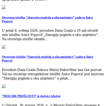
Otvorena izložba “Sinergija pogleda u oku umjetnice” radova Anice
Popović
U petak 8. svibnja 2026. povodom Dana Grada u 19 sati otvorili
smo izložbu Anice Popović „Sinergija pogleda u oku umjetnice“.
Na otvorenju izložbe obratili…
Otvorenje izložbe “Sinergija pogleda u oku umjetnice” radova Anice
Popović
Povodom Dana Grada Đakova Muzej Đakovštine ima čast pozvati
Vas na otvorenje retrospektivne izložbe Anice Popović pod nazivom
"Sinergija pogleda u oku umjetnice" u petak…
“MOZAIK PROŠLOSTI” je složen i izložen
U četvrtak, 30. travnja 2026. g., u Muzeju Đakovštine otvorena je