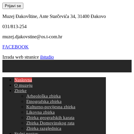
Muzej Đakovštine, Ante Starčevića 34, 31400 Đakovo
031/813-254
muzej.djakovstine@os.t-com.hr
FACEBOOK
Izrada web stranice
ilstudio
Naslovna
O muzeju
Zbirke
Arheološka zbirka
Etnografska zbirka
Kulturno-povijesna zbirka
Likovna zbirka
Zbirka geografskih karata
Zbirka Domovinskog rata
Zbirka razglednica
Stalni postav