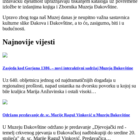
izdavačku djelatnost upražnjavaju tiskanjem kataloga uz povremene
izložbe te izdanjima knjiga i Zbornika Muzeja Đakovštine.
Upravo zbog toga naš Muzej danas je neupitno važna sastavnica
kulturne slike Đakova i Đakovštine, a to će
,
zasigurno
,
biti i u
budućnosti.
Najnovije vijesti
Zasjeda kod Gorjana 1386. – novi interaktivni sadržaj Muzeja Đakovštine
Uz 640. obljetnicu jednog od najdramatičnijih događaja u
regionalnoj prošlosti, napad ustanika na dvorsku povorku u kojoj su
bile kraljica Marija Anžuvinska i ostali visoki…
Održano predavanje dr. sc. Marije Raguž Vinković u Muzeju Đakovštine
U Muzeju Đakovštine održano je predavanje „Djevojački red -
temelj crkvenog pjevanja u Đakovačkoj nadbiskupiji do sredine 20.
stoljeća" dr. sc. Marije Raguž Vinković. Predavačica…