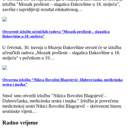
izložba "Mozaik prošlosti – slagalica Đakovštine u 18. stoljeću",
završni i najvidljiviji rezultat edukativnog…
Otvorenje izložbe učeničkih radova “Mozaik prošlosti – slagalica
Đakovštine u 18. stoljeću”
U četvrtak, 30. travnja u Muzeju Đakovštine otvorit će se izložba
učeničkih radova „Mozaik prošlosti – slagalica Đakovštine u 18.
stoljeću“ s početkom u 19…
Otvorena izložba “Nikica Bovolini Blagojević -Dubrovčanka, medicinska
sestra i majka”
Sinoć smo otvorili izložbu "Nikica Bovolini Blagojević -
Dubrovčanka, medicinska sestra i majka." Izložba je posvećena
medicinskoj sestri Nikici Bovolini Blagojević – skrivenom biseru
sestrinske vijesti…
Radno vrijeme