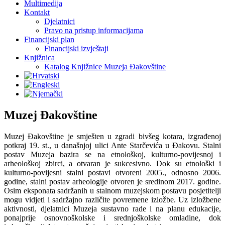
Multimedija
Kontakt
Djelatnici
Pravo na pristup informacijama
Financijski plan
Financijski izvještaji
Knjižnica
Katalog Knjižnice Muzeja Đakovštine
Muzej Đakovštine
Muzej Đakovštine je smješten u zgradi bivšeg kotara, izgrađenoj
potkraj 19. st., u današnjoj ulici Ante Starčevića u Đakovu. Stalni
postav Muzeja bazira se na etnološkoj, kulturno-povijesnoj i
arheološkoj zbirci, a otvaran je sukcesivno. Dok su etnološki i
kulturno-povijesni stalni postavi otvoreni 2005., odnosno 2006.
godine, stalni postav arheologije otvoren je sredinom 2017. godine.
Osim eksponata sadržanih u stalnom muzejskom postavu posjetitelji
mogu vidjeti i sadržajno različite povremene izložbe. Uz izložbene
aktivnosti, djelatnici Muzeja sustavno rade i na planu edukacije,
ponajprije osnovnoškolske i srednjoškolske omladine, dok