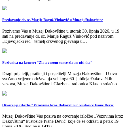
Predavanje dr. sc. Marije Raguž Vinković u Muzeju Đakovštine
Pozivamo Vas u Muzej Đakovštine u utorak 30. lipnja 2026. u 19
sati na predavanje dr. sc. Marije Raguž Vinković pod nazivom
„Djevojački red - temelj crkvenog pjevanja u…
Pozivnica na koncert “Zlatovezom sunce zlatne niti tka”
Dragi prijatelji, pratitelji i posjetitelji Muzeja Đakovštine U ovo
svečano vrijeme održavanja velikoga 60. jubileja Đakovačkih
vezova, Muzej Đakovštine i Glazbena radionica Klasan srdačno…
Otvorenje izložbe “Vezovima kroz Đakovštinu” kustosice Ivane Dević
Muzej Đakovštine Vas poziva na otvorenje izložbe „Vezovima kroz
Đakovštinu“ kustosice Ivane Dević, koje će se održati u petak 19.
lipnja 2026. godine u 19:00…