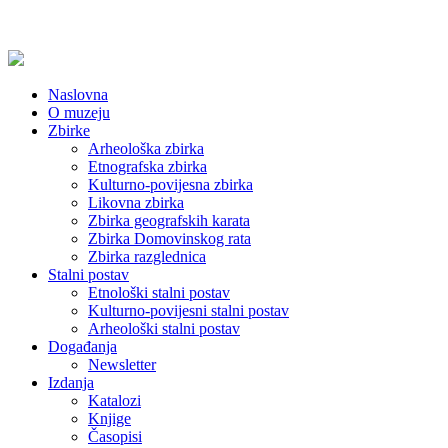
Naslovna
O muzeju
Zbirke
Arheološka zbirka
Etnografska zbirka
Kulturno-povijesna zbirka
Likovna zbirka
Zbirka geografskih karata
Zbirka Domovinskog rata
Zbirka razglednica
Stalni postav
Etnološki stalni postav
Kulturno-povijesni stalni postav
Arheološki stalni postav
Događanja
Newsletter
Izdanja
Katalozi
Knjige
Časopisi