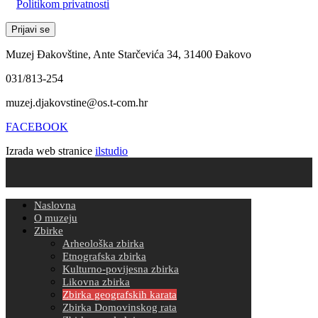
Politikom privatnosti
Muzej Đakovštine, Ante Starčevića 34, 31400 Đakovo
031/813-254
muzej.djakovstine@os.t-com.hr
FACEBOOK
Izrada web stranice
ilstudio
Naslovna
O muzeju
Zbirke
Arheološka zbirka
Etnografska zbirka
Kulturno-povijesna zbirka
Likovna zbirka
Zbirka geografskih karata
Zbirka Domovinskog rata