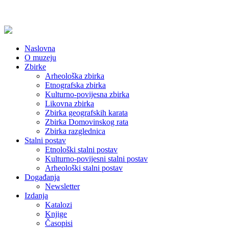
Naslovna
O muzeju
Zbirke
Arheološka zbirka
Etnografska zbirka
Kulturno-povijesna zbirka
Likovna zbirka
Zbirka geografskih karata
Zbirka Domovinskog rata
Zbirka razglednica
Stalni postav
Etnološki stalni postav
Kulturno-povijesni stalni postav
Arheološki stalni postav
Događanja
Newsletter
Izdanja
Katalozi
Knjige
Časopisi