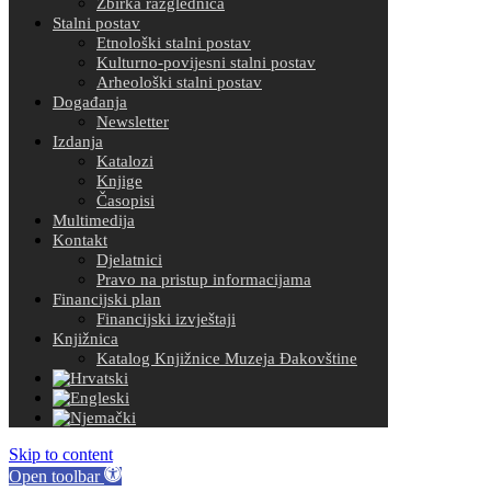
Zbirka razglednica
Stalni postav
Etnološki stalni postav
Kulturno-povijesni stalni postav
Arheološki stalni postav
Događanja
Newsletter
Izdanja
Katalozi
Knjige
Časopisi
Multimedija
Kontakt
Djelatnici
Pravo na pristup informacijama
Financijski plan
Financijski izvještaji
Knjižnica
Katalog Knjižnice Muzeja Đakovštine
Skip to content
Open toolbar