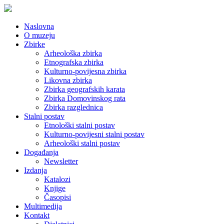
Naslovna
O muzeju
Zbirke
Arheološka zbirka
Etnografska zbirka
Kulturno-povijesna zbirka
Likovna zbirka
Zbirka geografskih karata
Zbirka Domovinskog rata
Zbirka razglednica
Stalni postav
Etnološki stalni postav
Kulturno-povijesni stalni postav
Arheološki stalni postav
Događanja
Newsletter
Izdanja
Katalozi
Knjige
Časopisi
Multimedija
Kontakt