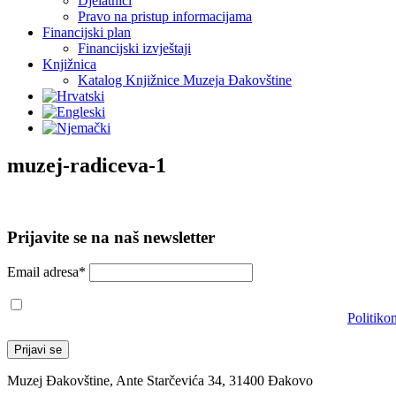
Djelatnici
Pravo na pristup informacijama
Financijski plan
Financijski izvještaji
Knjižnica
Katalog Knjižnice Muzeja Đakovštine
muzej-radiceva-1
Prijavite se na naš newsletter
Email adresa*
Prihvaćam da će se email adresa koristiti u skladu s našom
Politiko
Muzej Đakovštine, Ante Starčevića 34, 31400 Đakovo