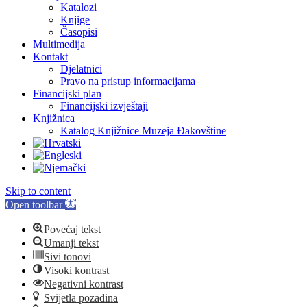
Katalozi
Knjige
Časopisi
Multimedija
Kontakt
Djelatnici
Pravo na pristup informacijama
Financijski plan
Financijski izvještaji
Knjižnica
Katalog Knjižnice Muzeja Đakovštine
Skip to content
Open toolbar
Povećaj tekst
Umanji tekst
Sivi tonovi
Visoki kontrast
Negativni kontrast
Svijetla pozadina