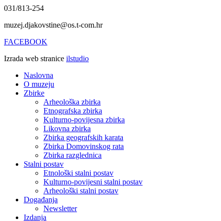
031/813-254
muzej.djakovstine@os.t-com.hr
FACEBOOK
Izrada web stranice
ilstudio
Naslovna
O muzeju
Zbirke
Arheološka zbirka
Etnografska zbirka
Kulturno-povijesna zbirka
Likovna zbirka
Zbirka geografskih karata
Zbirka Domovinskog rata
Zbirka razglednica
Stalni postav
Etnološki stalni postav
Kulturno-povijesni stalni postav
Arheološki stalni postav
Događanja
Newsletter
Izdanja