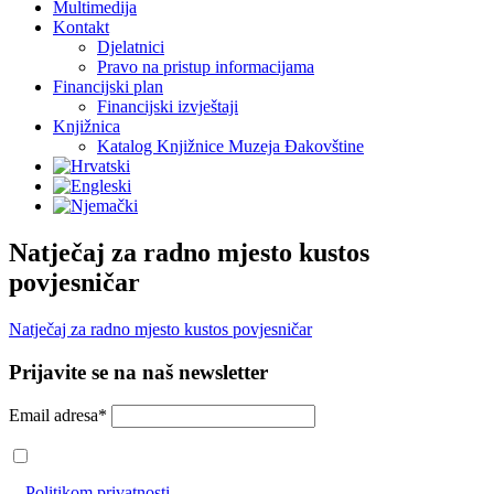
Multimedija
Kontakt
Djelatnici
Pravo na pristup informacijama
Financijski plan
Financijski izvještaji
Knjižnica
Katalog Knjižnice Muzeja Đakovštine
Natječaj za radno mjesto kustos
povjesničar
Natječaj za radno mjesto kustos povjesničar
Prijavite se na naš newsletter
Email adresa*
Prihvaćam da će se email adresa koristiti u skladu s našom
Politikom privatnosti