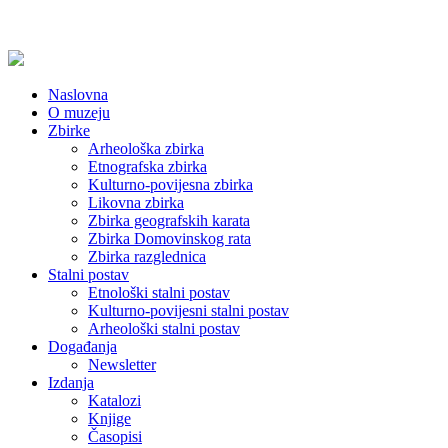
Naslovna
O muzeju
Zbirke
Arheološka zbirka
Etnografska zbirka
Kulturno-povijesna zbirka
Likovna zbirka
Zbirka geografskih karata
Zbirka Domovinskog rata
Zbirka razglednica
Stalni postav
Etnološki stalni postav
Kulturno-povijesni stalni postav
Arheološki stalni postav
Događanja
Newsletter
Izdanja
Katalozi
Knjige
Časopisi