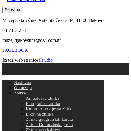
Muzej Đakovštine, Ante Starčevića 34, 31400 Đakovo
031/813-254
muzej.djakovstine@os.t-com.hr
FACEBOOK
Izrada web stranice
ilstudio
Naslovna
O muzeju
Zbirke
Arheološka zbirka
Etnografska zbirka
Kulturno-povijesna zbirka
Likovna zbirka
Zbirka geografskih karata
Zbirka Domovinskog rata
Zbirka razglednica