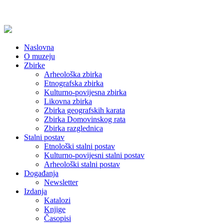
Naslovna
O muzeju
Zbirke
Arheološka zbirka
Etnografska zbirka
Kulturno-povijesna zbirka
Likovna zbirka
Zbirka geografskih karata
Zbirka Domovinskog rata
Zbirka razglednica
Stalni postav
Etnološki stalni postav
Kulturno-povijesni stalni postav
Arheološki stalni postav
Događanja
Newsletter
Izdanja
Katalozi
Knjige
Časopisi