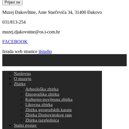
Muzej Đakovštine, Ante Starčevića 34, 31400 Đakovo
031/813-254
muzej.djakovstine@os.t-com.hr
FACEBOOK
Izrada web stranice
ilstudio
Naslovna
O muzeju
Zbirke
Arheološka zbirka
Etnografska zbirka
Kulturno-povijesna zbirka
Likovna zbirka
Zbirka geografskih karata
Zbirka Domovinskog rata
Zbirka razglednica
Stalni postav