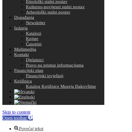
Etnološki stalni postav
Kulturno-povijesni stalni postav
Arheološki stalni postav
Događanja
Newsletter
Izdanja
Katalozi
Knjige
Časopisi
Multimedija
Kontakt
Djelatnici
Pravo na pristup informacijama
Financijski plan
Financijski izvještaji
Knjižnica
Katalog Knjižnice Muzeja Đakovštine
Skip to content
Open toolbar
Povećaj tekst