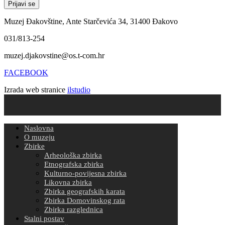
Muzej Đakovštine, Ante Starčevića 34, 31400 Đakovo
031/813-254
muzej.djakovstine@os.t-com.hr
FACEBOOK
Izrada web stranice
ilstudio
Naslovna
O muzeju
Zbirke
Arheološka zbirka
Etnografska zbirka
Kulturno-povijesna zbirka
Likovna zbirka
Zbirka geografskih karata
Zbirka Domovinskog rata
Zbirka razglednica
Stalni postav