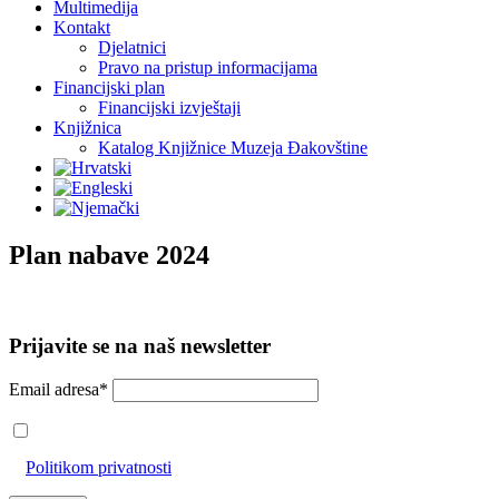
Multimedija
Kontakt
Djelatnici
Pravo na pristup informacijama
Financijski plan
Financijski izvještaji
Knjižnica
Katalog Knjižnice Muzeja Đakovštine
Plan nabave 2024
Prijavite se na naš newsletter
Email adresa*
Prihvaćam da će se email adresa koristiti u skladu s našom
Politikom privatnosti