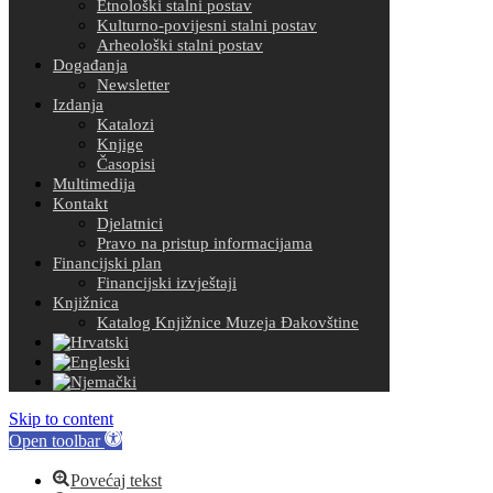
Etnološki stalni postav
Kulturno-povijesni stalni postav
Arheološki stalni postav
Događanja
Newsletter
Izdanja
Katalozi
Knjige
Časopisi
Multimedija
Kontakt
Djelatnici
Pravo na pristup informacijama
Financijski plan
Financijski izvještaji
Knjižnica
Katalog Knjižnice Muzeja Đakovštine
Skip to content
Open toolbar
Povećaj tekst