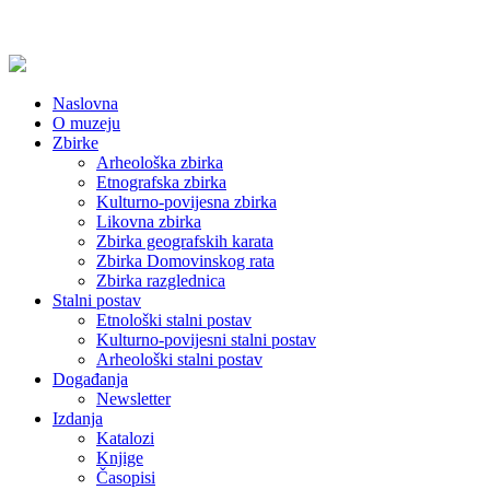
Naslovna
O muzeju
Zbirke
Arheološka zbirka
Etnografska zbirka
Kulturno-povijesna zbirka
Likovna zbirka
Zbirka geografskih karata
Zbirka Domovinskog rata
Zbirka razglednica
Stalni postav
Etnološki stalni postav
Kulturno-povijesni stalni postav
Arheološki stalni postav
Događanja
Newsletter
Izdanja
Katalozi
Knjige
Časopisi