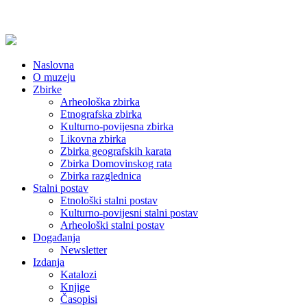
Naslovna
O muzeju
Zbirke
Arheološka zbirka
Etnografska zbirka
Kulturno-povijesna zbirka
Likovna zbirka
Zbirka geografskih karata
Zbirka Domovinskog rata
Zbirka razglednica
Stalni postav
Etnološki stalni postav
Kulturno-povijesni stalni postav
Arheološki stalni postav
Događanja
Newsletter
Izdanja
Katalozi
Knjige
Časopisi