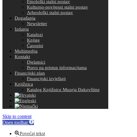
Etnološki stalni postav
Kulturno-povijesni stalni postav
Arheološki stalni postav
Događanja
Newsletter
Izdanja
Katalozi
Knjige
Časopisi
Multimedija
Kontakt
Djelatnici
Pravo na pristup informacijama
Financijski plan
Financijski izvještaji
Knjižnica
Katalog Knjižnice Muzeja Đakovštine
Skip to content
Open toolbar
Povećaj tekst