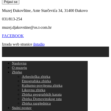
Muzej Đakovštine, Ante Starčevića 34, 31400 Đakovo
031/813-254
muzej.djakovstine@os.t-com.hr
FACEBOOK
Izrada web stranice
ilstudio
Naslovna
O muzeju
Zbirke
Arheološka zbirka
Etnografska zbirka
Kulturno-povijesna zbirka
Likovna zbirka
Zbirka geografskih karata
Zbirka Domovinskog rata
Zbirka razglednica
Stalni postav