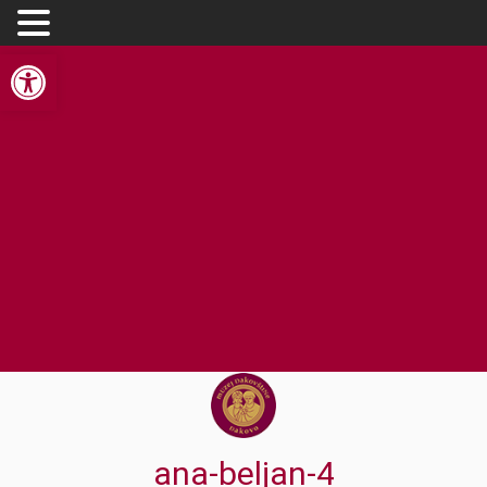
Open toolbar
ana-beljan-4