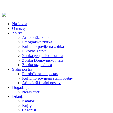
Naslovna
O muzeju
Zbirke
Arheološka zbirka
Etnografska zbirka
Kulturno-povijesna zbirka
Likovna zbirka
Zbirka geografskih karata
Zbirka Domovinskog rata
Zbirka razglednica
Stalni postav
Etnološki stalni postav
Kulturno-povijesni stalni postav
Arheološki stalni postav
Događanja
Newsletter
Izdanja
Katalozi
Knjige
Časopisi