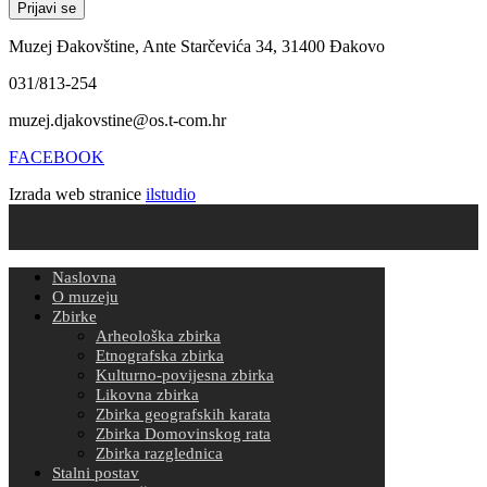
Muzej Đakovštine, Ante Starčevića 34, 31400 Đakovo
031/813-254
muzej.djakovstine@os.t-com.hr
FACEBOOK
Izrada web stranice
ilstudio
Naslovna
O muzeju
Zbirke
Arheološka zbirka
Etnografska zbirka
Kulturno-povijesna zbirka
Likovna zbirka
Zbirka geografskih karata
Zbirka Domovinskog rata
Zbirka razglednica
Stalni postav