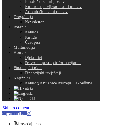
Etnološki stalni postav
Kulturno-povijesni stalni postav
Arheološki stalni postav
Događanja
Newsletter
Izdanja
Katalozi
Knjige
Časopisi
Multimedija
Kontakt
Djelatnici
Pravo na pristup informacijama
Financijski plan
Financijski izvještaji
Knjižnica
Katalog Knjižnice Muzeja Đakovštine
Skip to content
Open toolbar
Povećaj tekst