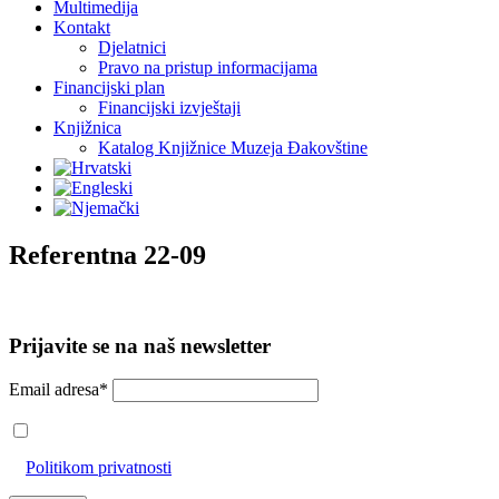
Multimedija
Kontakt
Djelatnici
Pravo na pristup informacijama
Financijski plan
Financijski izvještaji
Knjižnica
Katalog Knjižnice Muzeja Đakovštine
Referentna 22-09
Prijavite se na naš newsletter
Email adresa*
Prihvaćam da će se email adresa koristiti u skladu s našom
Politikom privatnosti