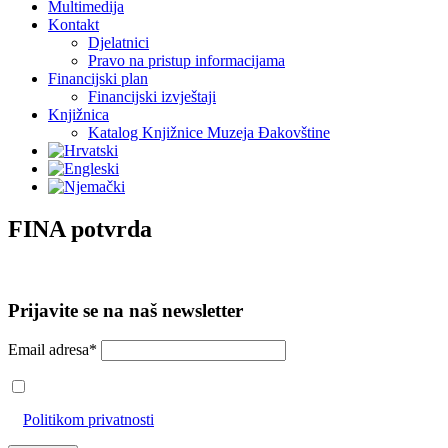
Multimedija
Kontakt
Djelatnici
Pravo na pristup informacijama
Financijski plan
Financijski izvještaji
Knjižnica
Katalog Knjižnice Muzeja Đakovštine
FINA potvrda
Prijavite se na naš newsletter
Email adresa*
Prihvaćam da će se email adresa koristiti u skladu s našom
Politikom privatnosti