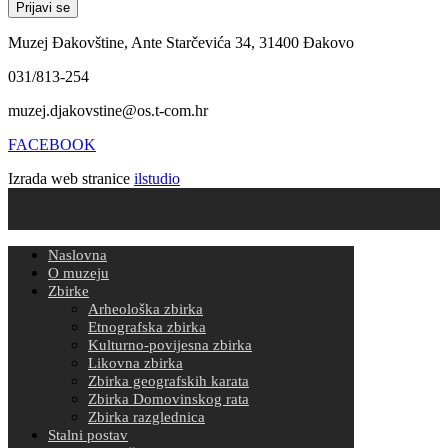
Muzej Đakovštine, Ante Starčevića 34, 31400 Đakovo
031/813-254
muzej.djakovstine@os.t-com.hr
FACEBOOK
Izrada web stranice
ilstudio
Naslovna
O muzeju
Zbirke
Arheološka zbirka
Etnografska zbirka
Kulturno-povijesna zbirka
Likovna zbirka
Zbirka geografskih karata
Zbirka Domovinskog rata
Zbirka razglednica
Stalni postav