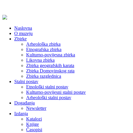
Naslovna
O muzeju
Zbirke
Arheološka zbirka
Etnografska zbirka
Kulturno-povijesna zbirka
Likovna zbirka
Zbirka geografskih karata
Zbirka Domovinskog rata
Zbirka razglednica
Stalni postav
Etnološki stalni postav
Kulturno-povijesni stalni postav
Arheološki stalni postav
Događanja
Newsletter
Izdanja
Katalozi
Knjige
Časopisi