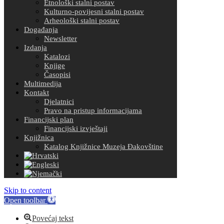
Etnološki stalni postav
Kulturno-povijesni stalni postav
Arheološki stalni postav
Događanja
Newsletter
Izdanja
Katalozi
Knjige
Časopisi
Multimedija
Kontakt
Djelatnici
Pravo na pristup informacijama
Financijski plan
Financijski izvještaji
Knjižnica
Katalog Knjižnice Muzeja Đakovštine
Skip to content
Open toolbar
Povećaj tekst