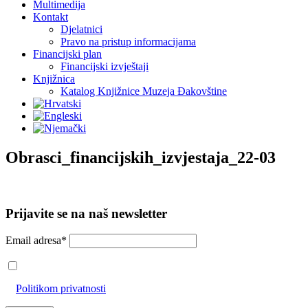
Multimedija
Kontakt
Djelatnici
Pravo na pristup informacijama
Financijski plan
Financijski izvještaji
Knjižnica
Katalog Knjižnice Muzeja Đakovštine
Obrasci_financijskih_izvjestaja_22-03
Prijavite se na naš newsletter
Email adresa*
Prihvaćam da će se email adresa koristiti u skladu s našom
Politikom privatnosti