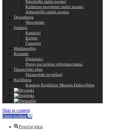
Etnološki stalni postav
Kulturno-povijesni stalni postav
Arheološki stalni postav
Događanja
Newsletter
Izdanja
Katalozi
Knjige
Časopisi
Multimedija
Kontakt
Djelatnici
Pravo na pristup informacijama
Financijski plan
Financijski izvještaji
Knjižnica
Katalog Knjižnice Muzeja Đakovštine
Skip to content
Open toolbar
Povećaj tekst