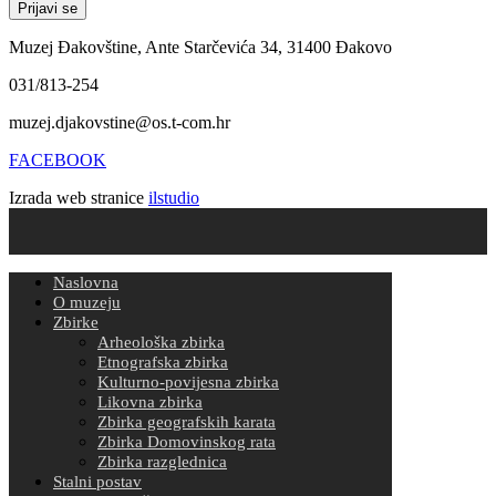
Muzej Đakovštine, Ante Starčevića 34, 31400 Đakovo
031/813-254
muzej.djakovstine@os.t-com.hr
FACEBOOK
Izrada web stranice
ilstudio
Naslovna
O muzeju
Zbirke
Arheološka zbirka
Etnografska zbirka
Kulturno-povijesna zbirka
Likovna zbirka
Zbirka geografskih karata
Zbirka Domovinskog rata
Zbirka razglednica
Stalni postav