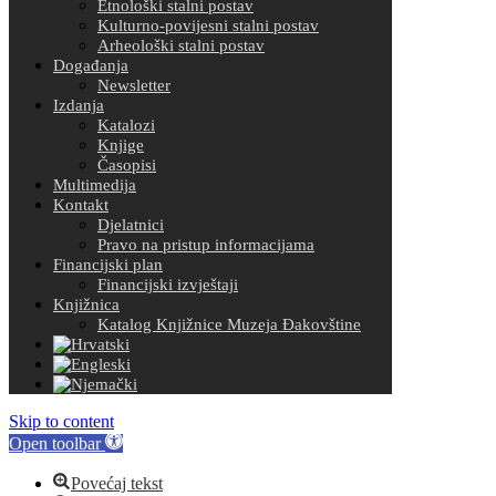
Etnološki stalni postav
Kulturno-povijesni stalni postav
Arheološki stalni postav
Događanja
Newsletter
Izdanja
Katalozi
Knjige
Časopisi
Multimedija
Kontakt
Djelatnici
Pravo na pristup informacijama
Financijski plan
Financijski izvještaji
Knjižnica
Katalog Knjižnice Muzeja Đakovštine
Skip to content
Open toolbar
Povećaj tekst