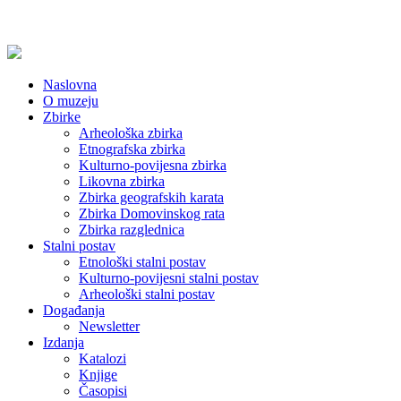
Naslovna
O muzeju
Zbirke
Arheološka zbirka
Etnografska zbirka
Kulturno-povijesna zbirka
Likovna zbirka
Zbirka geografskih karata
Zbirka Domovinskog rata
Zbirka razglednica
Stalni postav
Etnološki stalni postav
Kulturno-povijesni stalni postav
Arheološki stalni postav
Događanja
Newsletter
Izdanja
Katalozi
Knjige
Časopisi