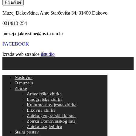
Muzej Đakovštine, Ante Starčevića 34, 31400 Đakovo
031/813-254
muzej.djakovstine@os.t-com.hr
FACEBOOK
Izrada web stranice
ilstudio
Naslovna
O muzeju
Zbirke
Arheološka zbirka
Etnografska zbirka
Kulturno-povijesna zbirka
Likovna zbirka
Zbirka geografskih karata
Zbirka Domovinskog rata
Zbirka razglednica
Stalni postav