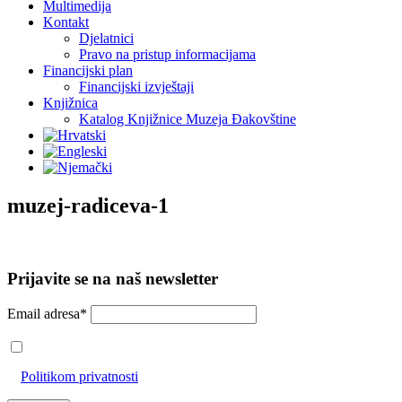
Multimedija
Kontakt
Djelatnici
Pravo na pristup informacijama
Financijski plan
Financijski izvještaji
Knjižnica
Katalog Knjižnice Muzeja Đakovštine
muzej-radiceva-1
Prijavite se na naš newsletter
Email adresa*
Prihvaćam da će se email adresa koristiti u skladu s našom
Politikom privatnosti