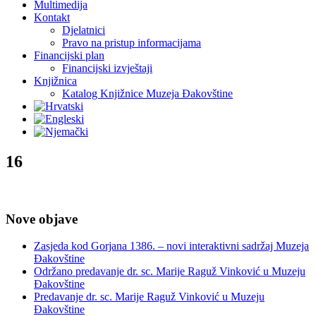
Multimedija
Kontakt
Djelatnici
Pravo na pristup informacijama
Financijski plan
Financijski izvještaji
Knjižnica
Katalog Knjižnice Muzeja Đakovštine
16
Nove objave
Zasjeda kod Gorjana 1386. – novi interaktivni sadržaj Muzeja
Đakovštine
Održano predavanje dr. sc. Marije Raguž Vinković u Muzeju
Đakovštine
Predavanje dr. sc. Marije Raguž Vinković u Muzeju
Đakovštine