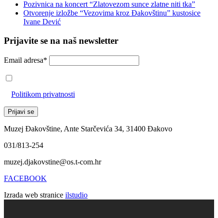
Pozivnica na koncert “Zlatovezom sunce zlatne niti tka”
Otvorenje izložbe “Vezovima kroz Đakovštinu” kustosice
Ivane Dević
Prijavite se na naš newsletter
Email adresa*
Prihvaćam da će se email adresa koristiti u skladu s našom
Politikom privatnosti
Muzej Đakovštine, Ante Starčevića 34, 31400 Đakovo
031/813-254
muzej.djakovstine@os.t-com.hr
FACEBOOK
Izrada web stranice
ilstudio