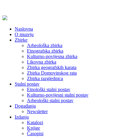
Naslovna
O muzeju
Zbirke
Arheološka zbirka
Etnografska zbirka
Kulturno-povijesna zbirka
Likovna zbirka
Zbirka geografskih karata
Zbirka Domovinskog rata
Zbirka razglednica
Stalni postav
Etnološki stalni postav
Kulturno-povijesni stalni postav
Arheološki stalni postav
Događanja
Newsletter
Izdanja
Katalozi
Knjige
Časopisi