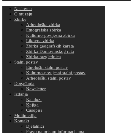
Naslovna
O muzeju
Zbirke
Arheološka zbirka
Etnografska zbirka
Kulturno-povijesna zbirka
Likovna zbirka
Zbirka geografskih karata
Zbirka Domovinskog rata
Zbirka razglednica
Stalni postav
Etnološki stalni postav
Kulturno-povijesni stalni postav
Arheološki stalni postav
Događanja
Newsletter
Izdanja
Katalozi
Knjige
Časopisi
Multimedija
Kontakt
Djelatnici
Pravo na pristup informacijama