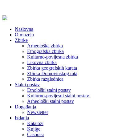
Naslovna
O muzeju
Zbirke
Arheološka zbirka
Etnografska zbirka
Kulturno-povijesna zbirka
Likovna zbirka
Zbirka geografskih karata
Zbirka Domovinskog rata
Zbirka razglednica
Stalni postav
Etnološki stalni postav
Kulturno-povijesni stalni postav
Arheološki stalni postav
Događanja
Newsletter
Izdanja
Katalozi
Knjige
Časopisi