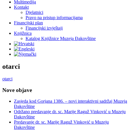
Multimedija
Kontakt
Djelatnici
Pravo na pristup informacijama
Financijski plan
Financijski izvještaji
Knjižnica
Katalog Knjižnice Muzeja Đakovštine
otarci
otarci
Nove objave
Zasjeda kod Gorjana 1386. – novi interaktivni sadržaj Muzeja
Đakovštine
Održano predavanje dr. sc. Marije Raguž Vinković u Muzeju
Đakovštine
Predavanje dr. sc. Marije Raguž Vinković u Muzeju
Đakovštine