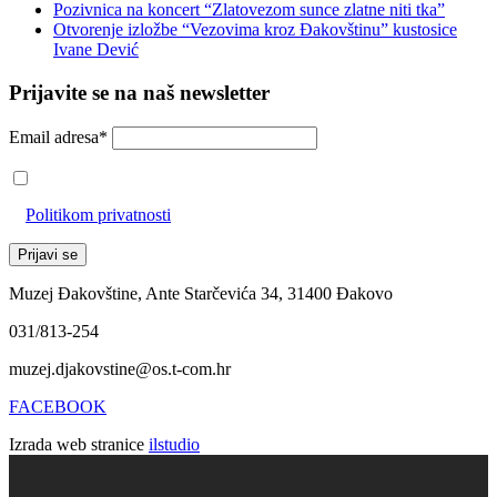
Pozivnica na koncert “Zlatovezom sunce zlatne niti tka”
Otvorenje izložbe “Vezovima kroz Đakovštinu” kustosice
Ivane Dević
Prijavite se na naš newsletter
Email adresa*
Prihvaćam da će se email adresa koristiti u skladu s našom
Politikom privatnosti
Muzej Đakovštine, Ante Starčevića 34, 31400 Đakovo
031/813-254
muzej.djakovstine@os.t-com.hr
FACEBOOK
Izrada web stranice
ilstudio