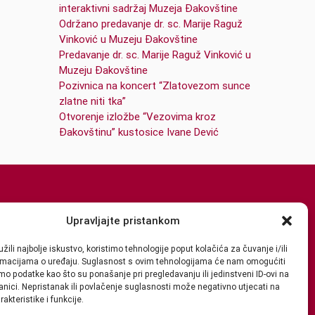
interaktivni sadržaj Muzeja Đakovštine
Održano predavanje dr. sc. Marije Raguž
Vinković u Muzeju Đakovštine
Predavanje dr. sc. Marije Raguž Vinković u
Muzeju Đakovštine
Pozivnica na koncert “Zlatovezom sunce
zlatne niti tka”
Otvorenje izložbe “Vezovima kroz
Đakovštinu” kustosice Ivane Dević
Upravljajte pristankom
žili najbolje iskustvo, koristimo tehnologije poput kolačića za čuvanje i/ili
ormacijama o uređaju. Suglasnost s ovim tehnologijama će nam omogućiti
o podatke kao što su ponašanje pri pregledavanju ili jedinstveni ID-ovi na
anici. Nepristanak ili povlačenje suglasnosti može negativno utjecati na
akteristike i funkcije.