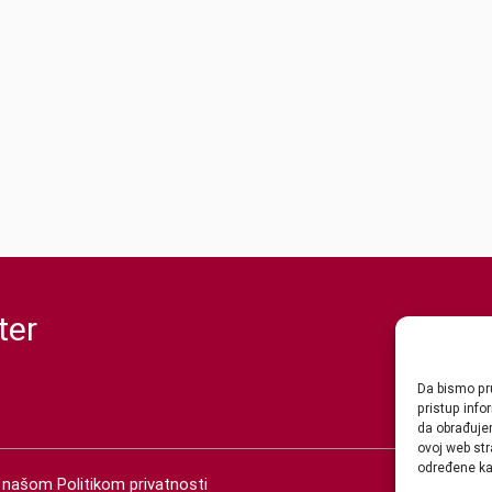
ter
Da bismo pru
pristup inf
da obrađujem
ovoj web str
određene kar
 s našom
Politikom privatnosti