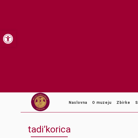
Open toolbar
Naslovna
O muzeju
Zbirke
S
tadi’korica