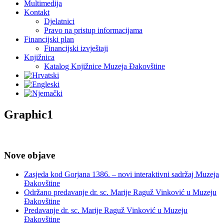
Multimedija
Kontakt
Djelatnici
Pravo na pristup informacijama
Financijski plan
Financijski izvještaji
Knjižnica
Katalog Knjižnice Muzeja Đakovštine
Graphic1
Nove objave
Zasjeda kod Gorjana 1386. – novi interaktivni sadržaj Muzeja
Đakovštine
Održano predavanje dr. sc. Marije Raguž Vinković u Muzeju
Đakovštine
Predavanje dr. sc. Marije Raguž Vinković u Muzeju
Đakovštine