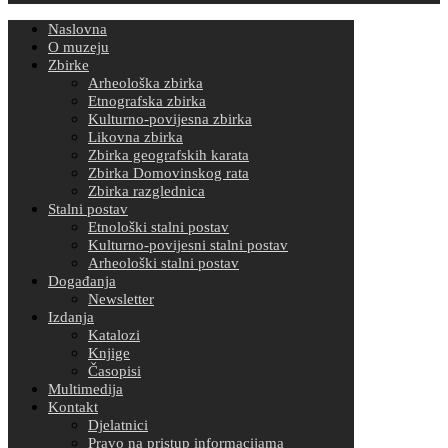
Naslovna
O muzeju
Zbirke
Arheološka zbirka
Etnografska zbirka
Kulturno-povijesna zbirka
Likovna zbirka
Zbirka geografskih karata
Zbirka Domovinskog rata
Zbirka razglednica
Stalni postav
Etnološki stalni postav
Kulturno-povijesni stalni postav
Arheološki stalni postav
Događanja
Newsletter
Izdanja
Katalozi
Knjige
Časopisi
Multimedija
Kontakt
Djelatnici
Pravo na pristup informacijama