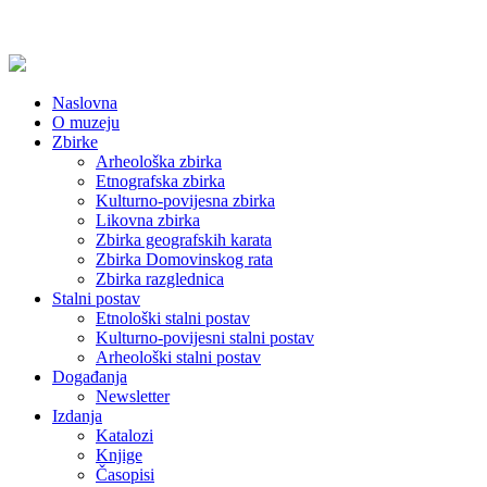
Naslovna
O muzeju
Zbirke
Arheološka zbirka
Etnografska zbirka
Kulturno-povijesna zbirka
Likovna zbirka
Zbirka geografskih karata
Zbirka Domovinskog rata
Zbirka razglednica
Stalni postav
Etnološki stalni postav
Kulturno-povijesni stalni postav
Arheološki stalni postav
Događanja
Newsletter
Izdanja
Katalozi
Knjige
Časopisi