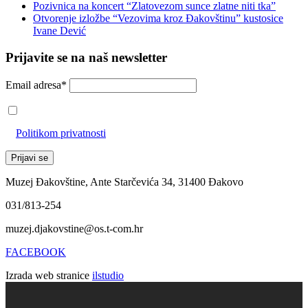
Pozivnica na koncert “Zlatovezom sunce zlatne niti tka”
Otvorenje izložbe “Vezovima kroz Đakovštinu” kustosice
Ivane Dević
Prijavite se na naš newsletter
Email adresa*
Prihvaćam da će se email adresa koristiti u skladu s našom
Politikom privatnosti
Muzej Đakovštine, Ante Starčevića 34, 31400 Đakovo
031/813-254
muzej.djakovstine@os.t-com.hr
FACEBOOK
Izrada web stranice
ilstudio