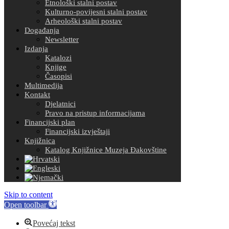
Etnološki stalni postav
Kulturno-povijesni stalni postav
Arheološki stalni postav
Događanja
Newsletter
Izdanja
Katalozi
Knjige
Časopisi
Multimedija
Kontakt
Djelatnici
Pravo na pristup informacijama
Financijski plan
Financijski izvještaji
Knjižnica
Katalog Knjižnice Muzeja Đakovštine
Skip to content
Open toolbar
Povećaj tekst