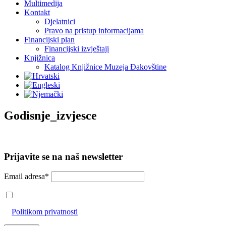
Multimedija
Kontakt
Djelatnici
Pravo na pristup informacijama
Financijski plan
Financijski izvještaji
Knjižnica
Katalog Knjižnice Muzeja Đakovštine
Godisnje_izvjesce
Prijavite se na naš newsletter
Email adresa*
Prihvaćam da će se email adresa koristiti u skladu s našom
Politikom privatnosti