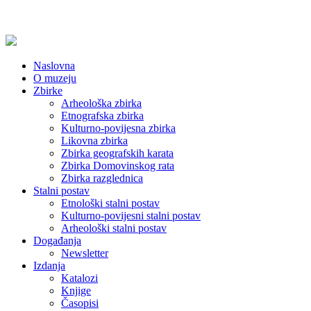
Naslovna
O muzeju
Zbirke
Arheološka zbirka
Etnografska zbirka
Kulturno-povijesna zbirka
Likovna zbirka
Zbirka geografskih karata
Zbirka Domovinskog rata
Zbirka razglednica
Stalni postav
Etnološki stalni postav
Kulturno-povijesni stalni postav
Arheološki stalni postav
Događanja
Newsletter
Izdanja
Katalozi
Knjige
Časopisi