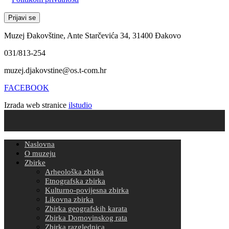
Muzej Đakovštine, Ante Starčevića 34, 31400 Đakovo
031/813-254
muzej.djakovstine@os.t-com.hr
FACEBOOK
Izrada web stranice
ilstudio
Naslovna
O muzeju
Zbirke
Arheološka zbirka
Etnografska zbirka
Kulturno-povijesna zbirka
Likovna zbirka
Zbirka geografskih karata
Zbirka Domovinskog rata
Zbirka razglednica