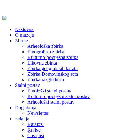
Naslovna
O muzeju
Zbirke
Arheološka zbirka
Etnografska zbirka
Kulturno-povijesna zbirka
Likovna zbirka
Zbirka geografskih karata
Zbirka Domovinskog rata
Zbirka razglednica
Stalni postav
Etnološki stalni postav
Kulturno-povijesni stalni postav
Arheološki stalni postav
Događanja
Newsletter
Izdanja
Katalozi
Knjige
Časopisi