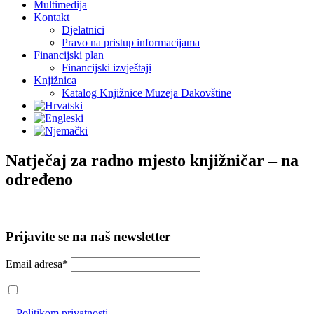
Multimedija
Kontakt
Djelatnici
Pravo na pristup informacijama
Financijski plan
Financijski izvještaji
Knjižnica
Katalog Knjižnice Muzeja Đakovštine
Natječaj za radno mjesto knjižničar – na
određeno
Prijavite se na naš newsletter
Email adresa*
Prihvaćam da će se email adresa koristiti u skladu s našom
Politikom privatnosti