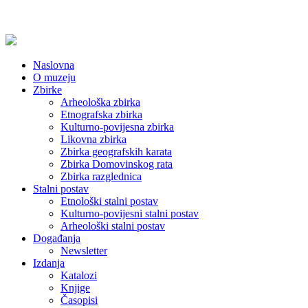
Naslovna
O muzeju
Zbirke
Arheološka zbirka
Etnografska zbirka
Kulturno-povijesna zbirka
Likovna zbirka
Zbirka geografskih karata
Zbirka Domovinskog rata
Zbirka razglednica
Stalni postav
Etnološki stalni postav
Kulturno-povijesni stalni postav
Arheološki stalni postav
Događanja
Newsletter
Izdanja
Katalozi
Knjige
Časopisi