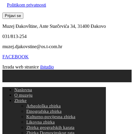
Politikom privatnosti
Muzej Đakovštine, Ante Starčevića 34, 31400 Đakovo
031/813-254
muzej.djakovstine@os.t-com.hr
FACEBOOK
Izrada web stranice
ilstudio
Naslovna
O muzeju
Zbirke
Arheološka zbirka
Etnografska zbirka
Kulturno-povijesna zbirka
Likovna zbirka
Zbirka geografskih karata
Zbirka Domovinskog rata