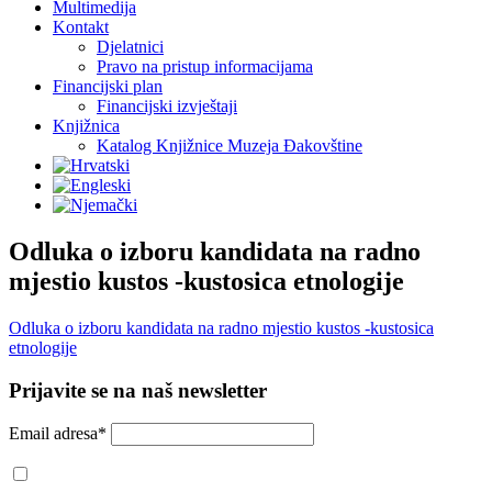
Multimedija
Kontakt
Djelatnici
Pravo na pristup informacijama
Financijski plan
Financijski izvještaji
Knjižnica
Katalog Knjižnice Muzeja Đakovštine
Odluka o izboru kandidata na radno
mjestio kustos -kustosica etnologije
Odluka o izboru kandidata na radno mjestio kustos -kustosica
etnologije
Prijavite se na naš newsletter
Email adresa*
Prihvaćam da će se email adresa koristiti u skladu s našom