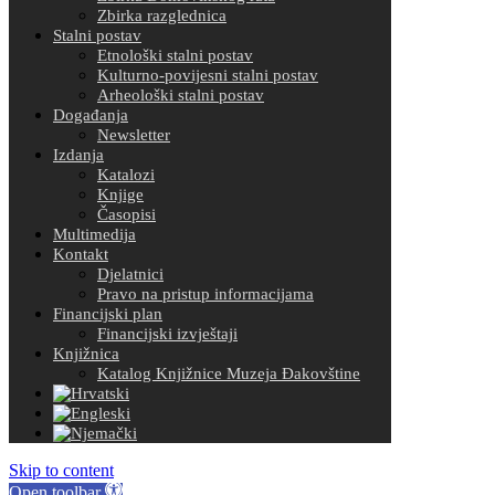
Zbirka razglednica
Stalni postav
Etnološki stalni postav
Kulturno-povijesni stalni postav
Arheološki stalni postav
Događanja
Newsletter
Izdanja
Katalozi
Knjige
Časopisi
Multimedija
Kontakt
Djelatnici
Pravo na pristup informacijama
Financijski plan
Financijski izvještaji
Knjižnica
Katalog Knjižnice Muzeja Đakovštine
Skip to content
Open toolbar