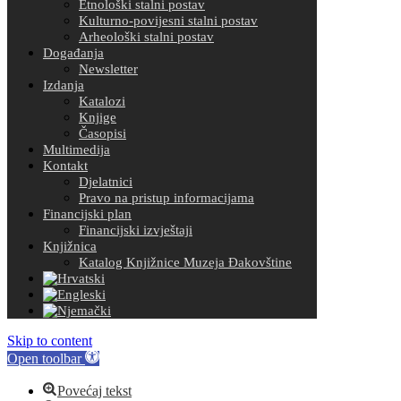
Etnološki stalni postav
Kulturno-povijesni stalni postav
Arheološki stalni postav
Događanja
Newsletter
Izdanja
Katalozi
Knjige
Časopisi
Multimedija
Kontakt
Djelatnici
Pravo na pristup informacijama
Financijski plan
Financijski izvještaji
Knjižnica
Katalog Knjižnice Muzeja Đakovštine
Skip to content
Open toolbar
Povećaj tekst