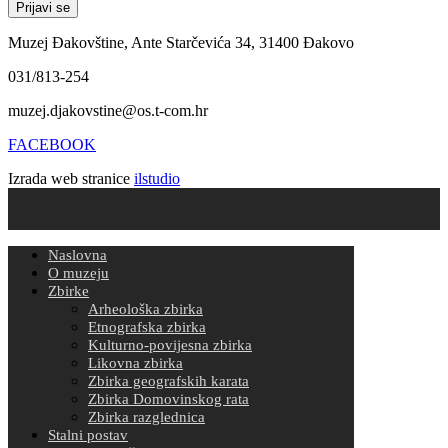
Muzej Đakovštine, Ante Starčevića 34, 31400 Đakovo
031/813-254
muzej.djakovstine@os.t-com.hr
FACEBOOK
Izrada web stranice
ilstudio
Naslovna
O muzeju
Zbirke
Arheološka zbirka
Etnografska zbirka
Kulturno-povijesna zbirka
Likovna zbirka
Zbirka geografskih karata
Zbirka Domovinskog rata
Zbirka razglednica
Stalni postav