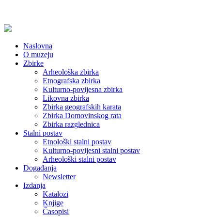
Naslovna
O muzeju
Zbirke
Arheološka zbirka
Etnografska zbirka
Kulturno-povijesna zbirka
Likovna zbirka
Zbirka geografskih karata
Zbirka Domovinskog rata
Zbirka razglednica
Stalni postav
Etnološki stalni postav
Kulturno-povijesni stalni postav
Arheološki stalni postav
Događanja
Newsletter
Izdanja
Katalozi
Knjige
Časopisi