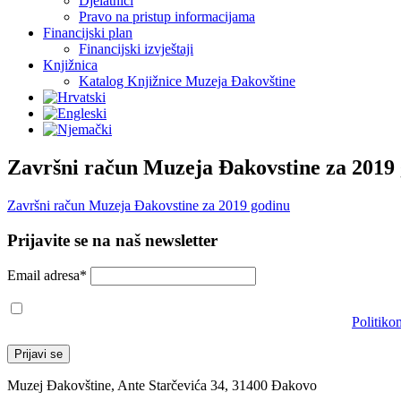
Djelatnici
Pravo na pristup informacijama
Financijski plan
Financijski izvještaji
Knjižnica
Katalog Knjižnice Muzeja Đakovštine
Završni račun Muzeja Đakovstine za 2019
Završni račun Muzeja Đakovstine za 2019 godinu
Prijavite se na naš newsletter
Email adresa*
Prihvaćam da će se email adresa koristiti u skladu s našom
Politiko
Muzej Đakovštine, Ante Starčevića 34, 31400 Đakovo