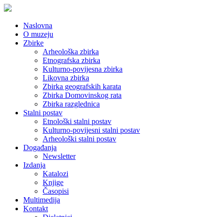
Naslovna
O muzeju
Zbirke
Arheološka zbirka
Etnografska zbirka
Kulturno-povijesna zbirka
Likovna zbirka
Zbirka geografskih karata
Zbirka Domovinskog rata
Zbirka razglednica
Stalni postav
Etnološki stalni postav
Kulturno-povijesni stalni postav
Arheološki stalni postav
Događanja
Newsletter
Izdanja
Katalozi
Knjige
Časopisi
Multimedija
Kontakt