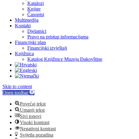
Katalozi
Knjige
Časopisi
Multimedija
Kontakt
Djelatnici
Pravo na pristup informacijama
Financijski plan
Financijski izvještaji
Knjižnica
Katalog Knjižnice Muzeja Đakovštine
Skip to content
Open toolbar
Povećaj tekst
Umanji tekst
Sivi tonovi
Visoki kontrast
Negativni kontrast
Svijetla pozadina