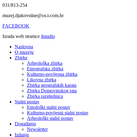
031/813-254
muzej.djakovstine@os.t-com.hr
FACEBOOK
Izrada web stranice
ilstudio
Naslovna
O muzeju
Zbirke
Arheološka zbirka
Etnografska zbirka
Kulturno-povijesna zbirka
Likovna zbirka
Zbirka geografskih karata
Zbirka Domovinskog rata
Zbirka razglednica
Stalni postav
Etnološki stalni postav
Kulturno-povijesni stalni postav
Arheološki stalni postav
Događanja
Newsletter
Izdanja