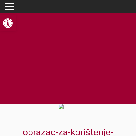
Open toolbar
obrazac-za-korištenje-