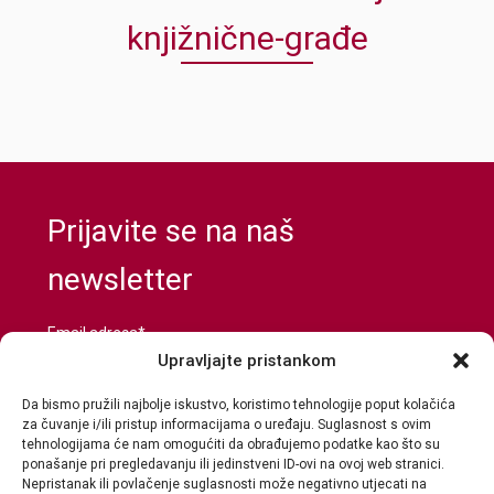
knjižnične-građe
Prijavite se na naš
newsletter
Email adresa*
Upravljajte pristankom
Da bismo pružili najbolje iskustvo, koristimo tehnologije poput kolačića
za čuvanje i/ili pristup informacijama o uređaju. Suglasnost s ovim
Prihvaćam da će se email adresa koristiti u skladu s
tehnologijama će nam omogućiti da obrađujemo podatke kao što su
našom
Politikom privatnosti
ponašanje pri pregledavanju ili jedinstveni ID-ovi na ovoj web stranici.
Nepristanak ili povlačenje suglasnosti može negativno utjecati na