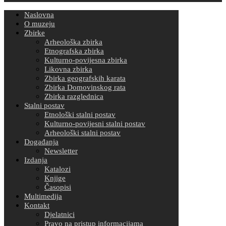
Naslovna
O muzeju
Zbirke
Arheološka zbirka
Etnografska zbirka
Kulturno-povijesna zbirka
Likovna zbirka
Zbirka geografskih karata
Zbirka Domovinskog rata
Zbirka razglednica
Stalni postav
Etnološki stalni postav
Kulturno-povijesni stalni postav
Arheološki stalni postav
Događanja
Newsletter
Izdanja
Katalozi
Knjige
Časopisi
Multimedija
Kontakt
Djelatnici
Pravo na pristup informacijama