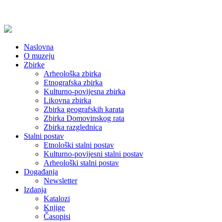
Naslovna
O muzeju
Zbirke
Arheološka zbirka
Etnografska zbirka
Kulturno-povijesna zbirka
Likovna zbirka
Zbirka geografskih karata
Zbirka Domovinskog rata
Zbirka razglednica
Stalni postav
Etnološki stalni postav
Kulturno-povijesni stalni postav
Arheološki stalni postav
Događanja
Newsletter
Izdanja
Katalozi
Knjige
Časopisi