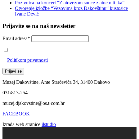
Pozivnica na koncert “Zlatovezom sunce zlatne niti tka”
Otvorenje izložbe “Vezovima kroz Đakovštinu” kustosice
Ivane Dević
Prijavite se na naš newsletter
Email adresa*
Prihvaćam da će se email adresa koristiti u skladu s našom
Politikom privatnosti
Muzej Đakovštine, Ante Starčevića 34, 31400 Đakovo
031/813-254
muzej.djakovstine@os.t-com.hr
FACEBOOK
Izrada web stranice
ilstudio