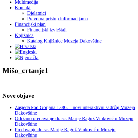
Multimedija
Kontakt
Djelatnici
Pravo na pristup informacijama
Financijski plan
Financijski izvještaji
Knjižnica
Katalog Knjižnice Muzeja Đakovštine
Mišo_crtanje1
Nove objave
Zasjeda kod Gorjana 1386. – novi interaktivni sadržaj Muzeja
Đakovštine
Održano predavanje dr. sc. Marije Raguž Vinković u Muzeju
Đakovštine
Predavanje dr. sc. Marije Raguž Vinković u Muzeju
Đakovštine