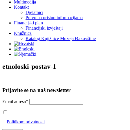
Multimedija
Kontakt
Djelatnici
Pravo na pristup informacijama
Financijski plan
Financijski izvještaji
Knjižnica
Katalog Knjižnice Muzeja Đakovštine
etnoloski-postav-1
Prijavite se na naš newsletter
Email adresa*
Prihvaćam da će se email adresa koristiti u skladu s našom
Politikom privatnosti