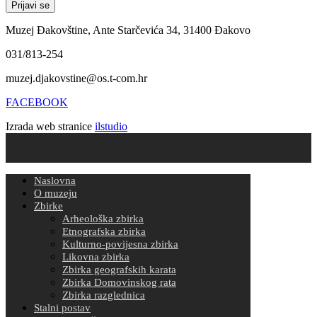
Muzej Đakovštine, Ante Starčevića 34, 31400 Đakovo
031/813-254
muzej.djakovstine@os.t-com.hr
FACEBOOK
Izrada web stranice
ilstudio
Naslovna
O muzeju
Zbirke
Arheološka zbirka
Etnografska zbirka
Kulturno-povijesna zbirka
Likovna zbirka
Zbirka geografskih karata
Zbirka Domovinskog rata
Zbirka razglednica
Stalni postav