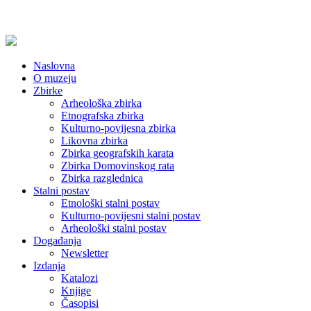
Naslovna
O muzeju
Zbirke
Arheološka zbirka
Etnografska zbirka
Kulturno-povijesna zbirka
Likovna zbirka
Zbirka geografskih karata
Zbirka Domovinskog rata
Zbirka razglednica
Stalni postav
Etnološki stalni postav
Kulturno-povijesni stalni postav
Arheološki stalni postav
Događanja
Newsletter
Izdanja
Katalozi
Knjige
Časopisi