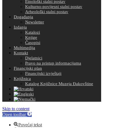
Etnološki stalni postav
Kulturno-povijesni stalni postav
Arheološki stalni postav
Događanja
Newsletter
Izdanja
Katalozi
Knjige
Časopisi
Multimedija
Kontakt
Djelatnici
Pravo na pristup informacijama
Financijski plan
Financijski izvještaji
Knjižnica
Katalog Knjižnice Muzeja Đakovštine
Skip to content
Open toolbar
Povećaj tekst