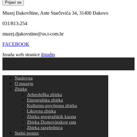
Muzej Đakovštine, Ante Starčevića 34, 31400 Đakovo
031/813-254
muzej.djakovstine@os.t-com.hr
FACEBOOK
Izrada web stranice
ilstudio
Naslovna
O muzeju
Zbirke
Arheološka zbirka
Etnografska zbirka
Kulturno-povijesna zbirka
Likovna zbirka
Zbirka geografskih karata
Zbirka Domovinskog rata
Zbirka razglednica
Stalni postav