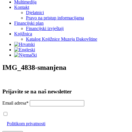
Multimedija
Kontakt
Djelatnici
Pravo na pristup informacijama
Financijski plan
Financijski izvještaji
Knjižnica
Katalog Knjižnice Muzeja Đakovštine
IMG_4838-smanjena
Prijavite se na naš newsletter
Email adresa*
Prihvaćam da će se email adresa koristiti u skladu s našom
Politikom privatnosti