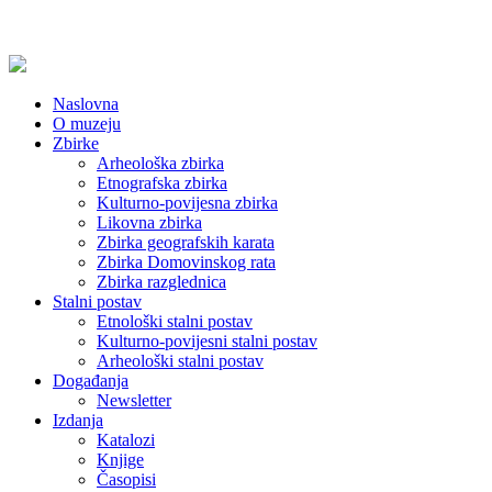
Naslovna
O muzeju
Zbirke
Arheološka zbirka
Etnografska zbirka
Kulturno-povijesna zbirka
Likovna zbirka
Zbirka geografskih karata
Zbirka Domovinskog rata
Zbirka razglednica
Stalni postav
Etnološki stalni postav
Kulturno-povijesni stalni postav
Arheološki stalni postav
Događanja
Newsletter
Izdanja
Katalozi
Knjige
Časopisi