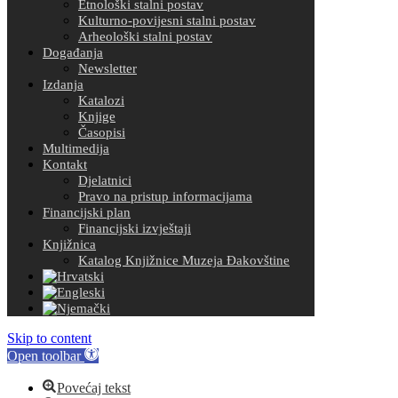
Etnološki stalni postav
Kulturno-povijesni stalni postav
Arheološki stalni postav
Događanja
Newsletter
Izdanja
Katalozi
Knjige
Časopisi
Multimedija
Kontakt
Djelatnici
Pravo na pristup informacijama
Financijski plan
Financijski izvještaji
Knjižnica
Katalog Knjižnice Muzeja Đakovštine
Skip to content
Open toolbar
Povećaj tekst