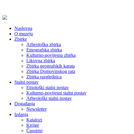
Naslovna
O muzeju
Zbirke
Arheološka zbirka
Etnografska zbirka
Kulturno-povijesna zbirka
Likovna zbirka
Zbirka geografskih karata
Zbirka Domovinskog rata
Zbirka razglednica
Stalni postav
Etnološki stalni postav
Kulturno-povijesni stalni postav
Arheološki stalni postav
Događanja
Newsletter
Izdanja
Katalozi
Knjige
Časopisi