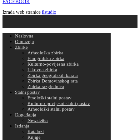
FACEBOOK
Izrada web stranice
ilstudio
Naslovna
O muzeju
Zbirke
Arheološka zbirka
Etnografska zbirka
Kulturno-povijesna zbirka
Likovna zbirka
Zbirka geografskih karata
Zbirka Domovinskog rata
Zbirka razglednica
Stalni postav
Etnološki stalni postav
Kulturno-povijesni stalni postav
Arheološki stalni postav
Događanja
Newsletter
Izdanja
Katalozi
Knjige