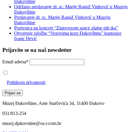
Đakovštine
Održano predavanje dr. sc. Marije Raguž Vinković u Muzeju
Đakovštine
Predavanje dr. sc. Marije Raguž Vinković u Muzeju
Đakovštine
Pozivnica na koncert “Zlatovezom sunce zlatne niti tka”
Otvorenje izložbe “Vezovima kroz Đakovštinu” kustosice
Ivane Dević
Prijavite se na naš newsletter
Email adresa*
Prihvaćam da će se email adresa koristiti u skladu s našom
Politikom privatnosti
Muzej Đakovštine, Ante Starčevića 34, 31400 Đakovo
031/813-254
muzej.djakovstine@os.t-com.hr