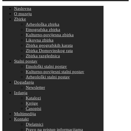
Naslovna
O muzeju
Zbirke
Arheološka zbirka
Etnografska zbirka
Kulturno-povijesna zbirka
Likovna zbirka
Zbirka geografskih karata
Zbirka Domovinskog rata
Zbirka razglednica
Stalni postav
Etnološki stalni postav
Kulturno-povijesni stalni postav
Arheološki stalni postav
Događanja
Newsletter
Izdanja
Katalozi
Knjige
Časopisi
Multimedija
Kontakt
Djelatnici
Pravo na pristup informacijama