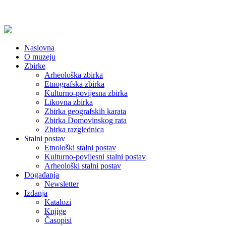
Naslovna
O muzeju
Zbirke
Arheološka zbirka
Etnografska zbirka
Kulturno-povijesna zbirka
Likovna zbirka
Zbirka geografskih karata
Zbirka Domovinskog rata
Zbirka razglednica
Stalni postav
Etnološki stalni postav
Kulturno-povijesni stalni postav
Arheološki stalni postav
Događanja
Newsletter
Izdanja
Katalozi
Knjige
Časopisi