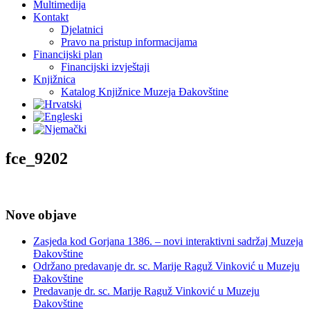
Multimedija
Kontakt
Djelatnici
Pravo na pristup informacijama
Financijski plan
Financijski izvještaji
Knjižnica
Katalog Knjižnice Muzeja Đakovštine
fce_9202
Nove objave
Zasjeda kod Gorjana 1386. – novi interaktivni sadržaj Muzeja
Đakovštine
Održano predavanje dr. sc. Marije Raguž Vinković u Muzeju
Đakovštine
Predavanje dr. sc. Marije Raguž Vinković u Muzeju
Đakovštine