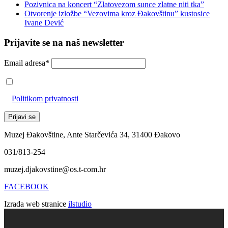
Pozivnica na koncert “Zlatovezom sunce zlatne niti tka”
Otvorenje izložbe “Vezovima kroz Đakovštinu” kustosice
Ivane Dević
Prijavite se na naš newsletter
Email adresa*
Prihvaćam da će se email adresa koristiti u skladu s našom
Politikom privatnosti
Muzej Đakovštine, Ante Starčevića 34, 31400 Đakovo
031/813-254
muzej.djakovstine@os.t-com.hr
FACEBOOK
Izrada web stranice
ilstudio