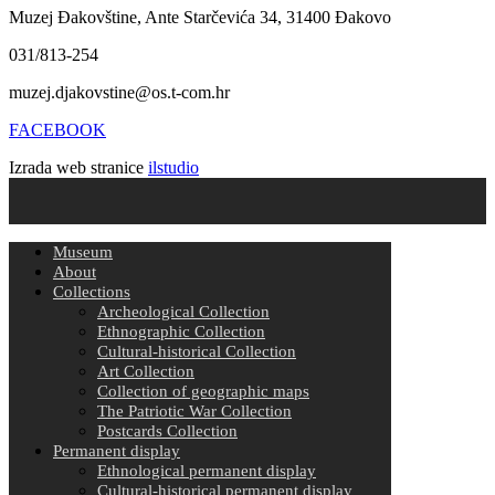
Muzej Đakovštine, Ante Starčevića 34, 31400 Đakovo
031/813-254
muzej.djakovstine@os.t-com.hr
FACEBOOK
Izrada web stranice
ilstudio
Museum
About
Collections
Archeological Collection
Ethnographic Collection
Cultural-historical Collection
Art Collection
Collection of geographic maps
The Patriotic War Collection
Postcards Collection
Permanent display
Ethnological permanent display
Cultural-historical permanent display