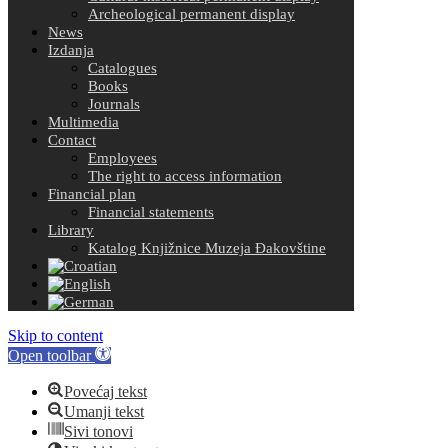
Archeological permanent display
News
Izdanja
Catalogues
Books
Journals
Multimedia
Contact
Employees
The right to access information
Financial plan
Financial statements
Library
Katalog Knjižnice Muzeja Đakovštine
Skip to content
Open toolbar
Povećaj tekst
Umanji tekst
Sivi tonovi