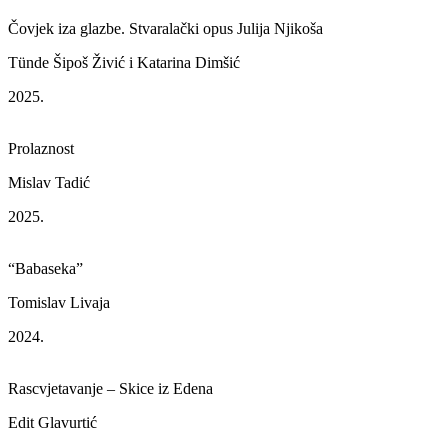
Čovjek iza glazbe. Stvaralački opus Julija Njikoša
Tünde Šipoš Živić i Katarina Dimšić
2025.
Prolaznost
Mislav Tadić
2025.
“Babaseka”
Tomislav Livaja
2024.
Rascvjetavanje – Skice iz Edena
Edit Glavurtić