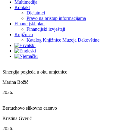
Multimedija
Kontakt
Djelatnici
Pravo na pristup informacijama
Financijski plan
Financijski izvještaji
Knjižnica
Katalog Knjižnice Muzeja Đakovštine
Sinergija pogleda u oku umjetnice
Marina Božić
2026.
Bertuchovo slikovno carstvo
Kristina Gverić
2026.