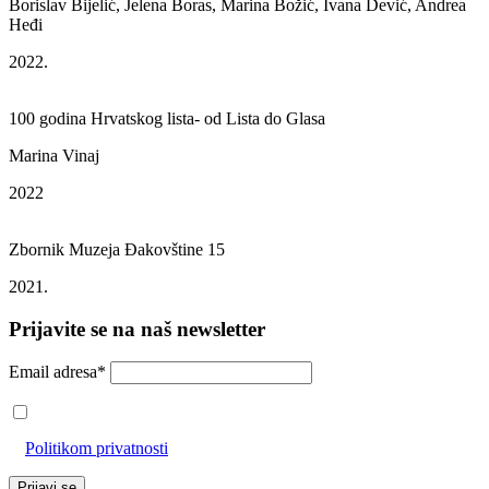
Borislav Bijelić, Jelena Boras, Marina Božić, Ivana Dević, Andrea
Heđi
2022.
100 godina Hrvatskog lista- od Lista do Glasa
Marina Vinaj
2022
Zbornik Muzeja Đakovštine 15
2021.
Prijavite se na naš newsletter
Email adresa*
Prihvaćam da će se email adresa koristiti u skladu s našom
Politikom privatnosti