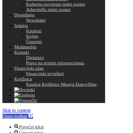
Kulturno-povijesni stalni postav
Arheološki stalni postav
Događanja
Newsletter
Izdanja
Katalozi
Knjige
Časopisi
Multimedija
Kontakt
Djelatnici
Pravo na pristup informacijama
Financijski plan
Financijski izvještaji
Knjižnica
Katalog Knjižnice Muzeja Đakovštine
Skip to content
Open toolbar
Povećaj tekst
Umanji tekst