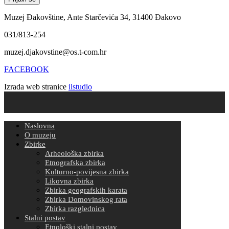
Muzej Đakovštine, Ante Starčevića 34, 31400 Đakovo
031/813-254
muzej.djakovstine@os.t-com.hr
FACEBOOK
Izrada web stranice
ilstudio
Naslovna
O muzeju
Zbirke
Arheološka zbirka
Etnografska zbirka
Kulturno-povijesna zbirka
Likovna zbirka
Zbirka geografskih karata
Zbirka Domovinskog rata
Zbirka razglednica
Stalni postav
Etnološki stalni postav