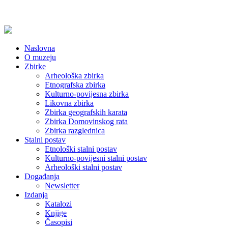
Naslovna
O muzeju
Zbirke
Arheološka zbirka
Etnografska zbirka
Kulturno-povijesna zbirka
Likovna zbirka
Zbirka geografskih karata
Zbirka Domovinskog rata
Zbirka razglednica
Stalni postav
Etnološki stalni postav
Kulturno-povijesni stalni postav
Arheološki stalni postav
Događanja
Newsletter
Izdanja
Katalozi
Knjige
Časopisi