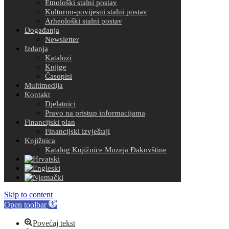
Etnološki stalni postav
Kulturno-povijesni stalni postav
Arheološki stalni postav
Događanja
Newsletter
Izdanja
Katalozi
Knjige
Časopisi
Multimedija
Kontakt
Djelatnici
Pravo na pristup informacijama
Financijski plan
Financijski izvještaji
Knjižnica
Katalog Knjižnice Muzeja Đakovštine
Skip to content
Open toolbar
Povećaj tekst