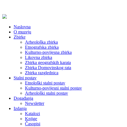
Naslovna
O muzeju
Zbirke
Arheološka zbirka
Etnografska zbirka
Kulturno-povijesna zbirka
Likovna zbirka
Zbirka geografskih karata
Zbirka Domovinskog rata
Zbirka razglednica
Stalni postav
Etnološki stalni postav
Kulturno-povijesni stalni postav
Arheološki stalni postav
Događanja
Newsletter
Izdanja
Katalozi
Knjige
Časopisi