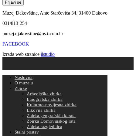
Muzej Đakovštine, Ante Starčevića 34, 31400 Đakovo
031/813-254
muzej.djakovstine@os.t-com.hr
FACEBOOK
Izrada web stranice
ilstudio
Naslovna
O muzeju
Zbirke
Arheološka zbirka
Etnografska zbirka
Kulturno-povijesna zbirka
Likovna zbirka
Zbirka geografskih karata
Zbirka Domovinskog rata
Zbirka razglednica
Stalni postav