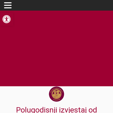
Open toolbar
Polugodisnji izvjestaj od