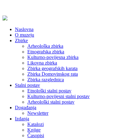
Naslovna
O muzeju
Zbirke
Arheološka zbirka
Etnografska zbirka
Kulturno-povijesna zbirka
Likovna zbirka
Zbirka geografskih karata
Zbirka Domovinskog rata
Zbirka razglednica
Stalni postav
Etnološki stalni postav
Kulturno-povijesni stalni postav
Arheološki stalni postav
Događanja
Newsletter
Izdanja
Katalozi
Knjige
Časopisi