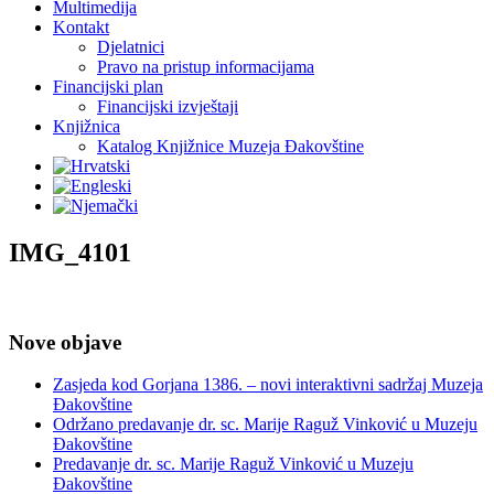
Multimedija
Kontakt
Djelatnici
Pravo na pristup informacijama
Financijski plan
Financijski izvještaji
Knjižnica
Katalog Knjižnice Muzeja Đakovštine
IMG_4101
Nove objave
Zasjeda kod Gorjana 1386. – novi interaktivni sadržaj Muzeja
Đakovštine
Održano predavanje dr. sc. Marije Raguž Vinković u Muzeju
Đakovštine
Predavanje dr. sc. Marije Raguž Vinković u Muzeju
Đakovštine