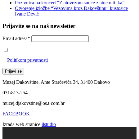
Pozivnica na koncert “Zlatovezom sunce zlatne niti tka”
Otvorenje izložbe “Vezovima kroz Đakovštinu” kustosice
Ivane Dević
Prijavite se na naš newsletter
Email adresa*
Prihvaćam da će se email adresa koristiti u skladu s našom
Politikom privatnosti
Muzej Đakovštine, Ante Starčevića 34, 31400 Đakovo
031/813-254
muzej.djakovstine@os.t-com.hr
FACEBOOK
Izrada web stranice
ilstudio