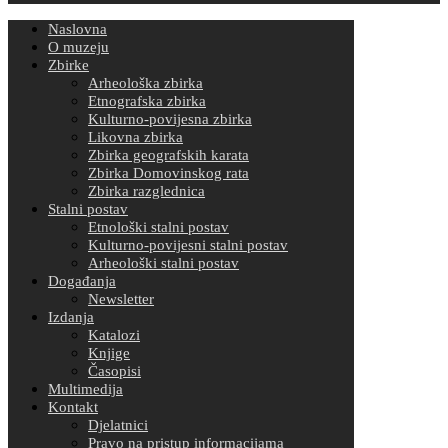
Naslovna
O muzeju
Zbirke
Arheološka zbirka
Etnografska zbirka
Kulturno-povijesna zbirka
Likovna zbirka
Zbirka geografskih karata
Zbirka Domovinskog rata
Zbirka razglednica
Stalni postav
Etnološki stalni postav
Kulturno-povijesni stalni postav
Arheološki stalni postav
Događanja
Newsletter
Izdanja
Katalozi
Knjige
Časopisi
Multimedija
Kontakt
Djelatnici
Pravo na pristup informacijama