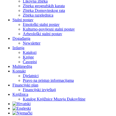
Likovna zbirka
Zbirka geografskih karata
Zbirka Domovinskog rata
Zbirka razglednica
Stalni postav
Etnološki stalni postav
Kulturno-povijesni stalni postav
Arheološki stalni postav
Događanja
Newsletter
Izdanja
Katalozi
Knjige
Časopisi
Multimedija
Kontakt
Djelatnici
Pravo na pristup informacijama
Financijski plan
Financijski izvještaji
Knjižnica
Katalog Knjižnice Muzeja Đakovštine