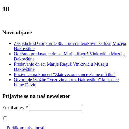
10
Nove objave
Zasjeda kod Gorjana 1386. – novi interaktivni sadržaj Muzeja
Đakovštine
Održano predavanje dr. sc. Marije Raguž Vinković u Muzeju
Đakovštine
Predavanje dr. sc. Marije Raguž Vinković u Muzeju
Đakovštine
Pozivnica na koncert “Zlatovezom sunce zlatne niti tka”
Otvorenje izložbe “Vezovima kroz Đakovštinu” kustosice
Ivane Dević
Prijavite se na naš newsletter
Email adresa*
Prihvaćam da će se email adresa koristiti u skladu s našom
Politikom privatnosti