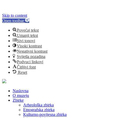
Skip to content
Open toolbar
Povećaj tekst
Umanji tekst
Sivi tonovi
Visoki kontrast
Negativni kontrast
Svijetla pozadina
Podvuci linkovi
Čitljivi font
Reset
Naslovna
O muzeju
Zbirke
Arheološka zbirka
Etnografska zbirka
Kulturno-povijesna zbirka