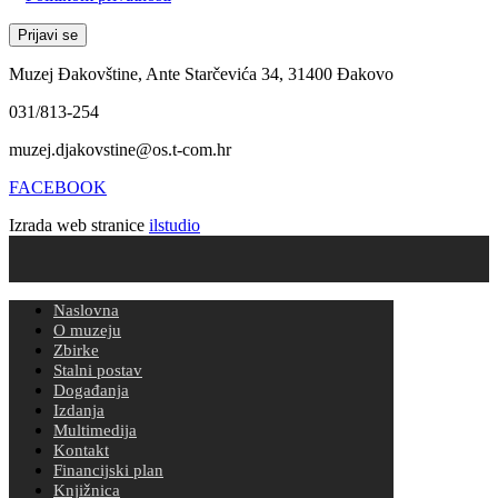
Muzej Đakovštine, Ante Starčevića 34, 31400 Đakovo
031/813-254
muzej.djakovstine@os.t-com.hr
FACEBOOK
Izrada web stranice
ilstudio
Naslovna
O muzeju
Zbirke
Stalni postav
Događanja
Izdanja
Multimedija
Kontakt
Financijski plan
Knjižnica