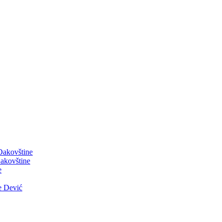
 Đakovštine
akovštine
e
e Dević