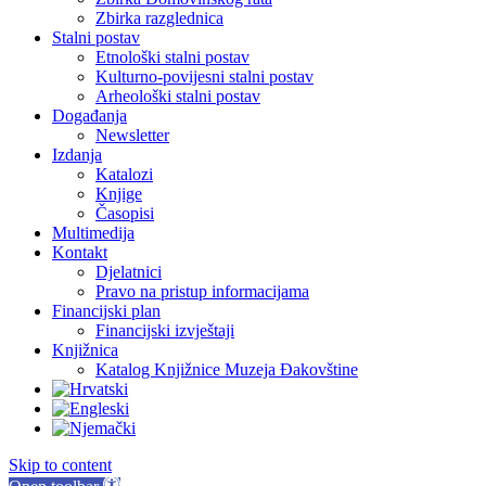
Zbirka razglednica
Stalni postav
Etnološki stalni postav
Kulturno-povijesni stalni postav
Arheološki stalni postav
Događanja
Newsletter
Izdanja
Katalozi
Knjige
Časopisi
Multimedija
Kontakt
Djelatnici
Pravo na pristup informacijama
Financijski plan
Financijski izvještaji
Knjižnica
Katalog Knjižnice Muzeja Đakovštine
Skip to content