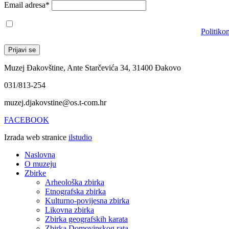
Email adresa*
Prihvaćam da će se email adresa koristiti u skladu s našom
Politiko
Muzej Đakovštine, Ante Starčevića 34, 31400 Đakovo
031/813-254
muzej.djakovstine@os.t-com.hr
FACEBOOK
Izrada web stranice
ilstudio
Naslovna
O muzeju
Zbirke
Arheološka zbirka
Etnografska zbirka
Kulturno-povijesna zbirka
Likovna zbirka
Zbirka geografskih karata
Zbirka Domovinskog rata