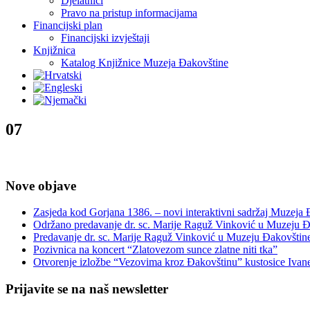
Djelatnici
Pravo na pristup informacijama
Financijski plan
Financijski izvještaji
Knjižnica
Katalog Knjižnice Muzeja Đakovštine
07
Nove objave
Zasjeda kod Gorjana 1386. – novi interaktivni sadržaj Muzeja
Održano predavanje dr. sc. Marije Raguž Vinković u Muzeju Đ
Predavanje dr. sc. Marije Raguž Vinković u Muzeju Đakovštin
Pozivnica na koncert “Zlatovezom sunce zlatne niti tka”
Otvorenje izložbe “Vezovima kroz Đakovštinu” kustosice Ivan
Prijavite se na naš newsletter