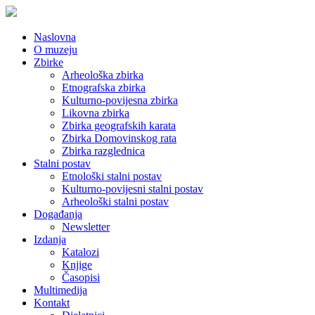
Naslovna
O muzeju
Zbirke
Arheološka zbirka
Etnografska zbirka
Kulturno-povijesna zbirka
Likovna zbirka
Zbirka geografskih karata
Zbirka Domovinskog rata
Zbirka razglednica
Stalni postav
Etnološki stalni postav
Kulturno-povijesni stalni postav
Arheološki stalni postav
Događanja
Newsletter
Izdanja
Katalozi
Knjige
Časopisi
Multimedija
Kontakt